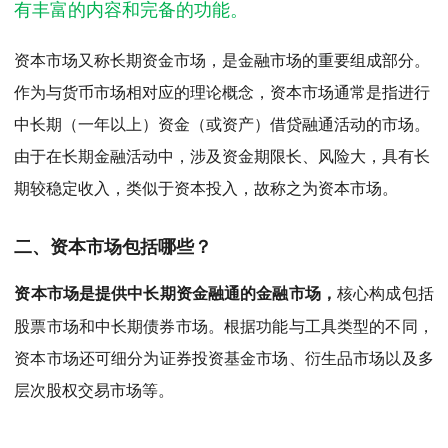
MPAcc会计专硕
有丰富的内容和完备的功能。
院校库
考试报名
招生政策
学制学费
报名流程
资本市场又称
长期资金市场
，是
金融市场
的重要组成部分。
考试真题
报考经验
招生简章
作为与
货币市场
相对应的
理论概念
，
资本
市场
通常是指进行
中长期（一年以上）
资金
（或
资产
）
借贷
融通
活动的市场。
MTA旅游管理
由于在长期
金融活动
中，涉及
资金
期限长、风险大，具有长
院校库
考试报名
招生政策
学制学费
报名流程
期较稳定收入，类似于资本投入，故称之为资本市场。
考试真题
报考经验
招生简章
二、
资本市场包括哪些？
资本市场是提供中长期资金融通的金融市场，
核心构成包括
股票市场和中长期债券市场
‌。根据功能与工具类型的不同，
资本市场还可细分为证券投资基金市场、衍生品市场以及多
层次股权交易市场等。‌‌