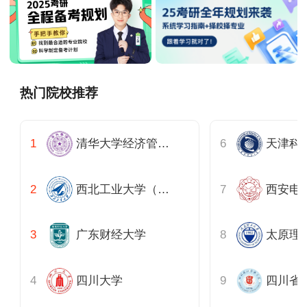
热门院校推荐
清华大学经济管理学院深圳
天津科
西北工业大学（青岛）
西安电
广东财经大学
太原理
四川大学
四川省