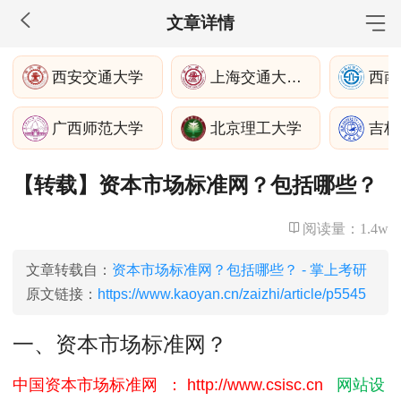
文章详情
MBA工商管理
西安交通大学
上海交通大学安泰经管学院深圳
西南
院校库
考试报名
招生政策
学制学费
报名流程
广西师范大学
北京理工大学
考试真题
报考经验
招生简章
【转载】资本市场标准网？包括哪些？
MEM工程管理
院校库
考试报名
招生政策
学制学费
报名流程
阅读量：
1.4w
考试真题
报考经验
招生简章
文章转载自：
资本市场标准网？包括哪些？ - 掌上考研
MPA公共管理
原文链接：
https://www.kaoyan.cn/zaizhi/article/p5545
院校库
考试报名
招生政策
学制学费
报名流程
一、资本市场标准网？
考试真题
报考经验
招生简章
中国资本市场标准网 ： http://www.csisc.cn
网站设