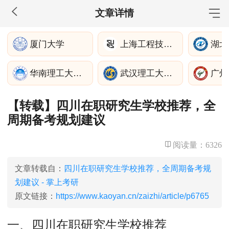
文章详情
MBA工商管理
厦门大学
上海工程技术大学管理学院
湖北
院校库
考试报名
招生政策
学制学费
报名流程
华南理工大学经济与金融学院
武汉理工大学深圳
广州
考试真题
报考经验
招生简章
【转载】四川在职研究生学校推荐，全
MEM工程管理
周期备考规划建议
院校库
考试报名
招生政策
学制学费
报名流程
考试真题
报考经验
招生简章
阅读量：
6326
MPA公共管理
文章转载自：
四川在职研究生学校推荐，全周期备考规
划建议 - 掌上考研
院校库
考试报名
招生政策
学制学费
报名流程
原文链接：
https://www.kaoyan.cn/zaizhi/article/p6765
考试真题
报考经验
招生简章
一、四川在职研究生学校推荐