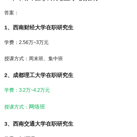
MPAcc会计专硕
答案：
院校库
考试报名
招生政策
学制学费
报名流程
考试真题
报考经验
招生简章
1、西南财经大学在职研究生
MTA旅游管理
学费：
2.56万~3万元
院校库
考试报名
招生政策
学制学费
报名流程
授课方式：
周末班、集中班
考试真题
报考经验
招生简章
2、成都理工大学在职研究生
学费：3.2万~4.2万元
网络班
授课方式：
3、西南交通大学在职研究生