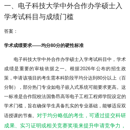
MPAcc会计专硕
一、电子科技大学中外合作办学硕士入
院校库
考试报名
招生政策
学制学费
报名流程
学考试科目与成绩门槛
考试真题
报考经验
招生简章
答案：
MTA旅游管理
学术成绩要求——均分80分的硬性标准
院校库
考试报名
招生政策
学制学费
报名流程
考试真题
报考经验
招生简章
电子科技大学中外合作办学硕士入学考试科目中，学术
成绩是重要的审核依据之一。根据2026年公布的招生政
策，申请该项目的考生需本科阶段平均分达到80分以上（百
分制），部分热门专业如电子嵌入式系统可能要求更高。这
一标准是合作院校法国鲁昂高等电子工程工程师学院设定的
学术门槛，旨在确保学生具备扎实的专业基础，能够适应双
对于均分略低的考生，可通过提交科研
语授课的节奏。
成果、实习证明或相关竞赛奖项来提升申请竞争力，