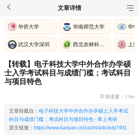
文章详情
MBA工商管理
华侨大学
华南师范大学
院校库
考试报名
招生政策
学制学费
报名流程
武汉大学深圳
西北农林科技大学
考试真题
报考经验
招生简章
【转载】电子科技大学中外合作办学硕
MEM工程管理
士入学考试科目与成绩门槛；考试科目
院校库
考试报名
招生政策
学制学费
报名流程
与项目特色
考试真题
报考经验
招生简章
阅读量：
1.9w
MPA公共管理
文章转载自：
电子科技大学中外合作办学硕士入学考试
院校库
考试报名
招生政策
学制学费
报名流程
科目与成绩门槛；考试科目与项目特色 - 掌上考研
考试真题
报考经验
招生简章
原文链接：
https://www.kaoyan.cn/zaizhi/article/p7491