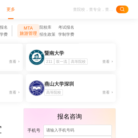
更多
报名
院校库
考试报名
MTA
旅游管理
学费
招生政策
学制学费
暨南大学
查看
211
双一流
高等院校
查看
燕山大学深圳
查看
高等院校
查看
报名咨询
军
手机号