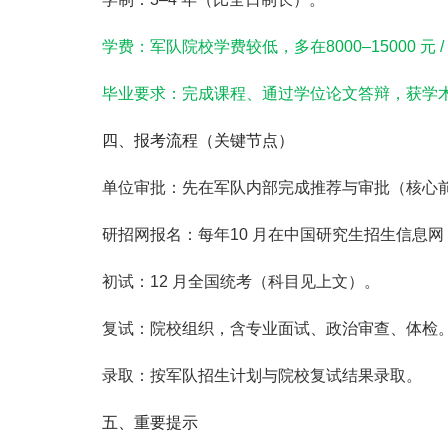
学费
：军队院校
学费较低
，多在
8000–15000 元 /
毕业要求
：完成课程、通过
学位论文答辩
，获
学
四、报考流程（关键节点）
单位审批
：先在军队内部完成推荐与审批（
核心
研招网报名
：每年
10 月
在
中国研究生招生信息网（yz.
初试
：
12 月
全国统考（科目见上文）。
复试
：院校组织，含
专业面试、政治审查、体检
录取
：按军队招生计划与院校复试结果录取。
五、重要提示