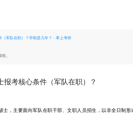
？
（军队在职）？学制是几年？ - 掌上考研
授权。
士报考核心条件（军队在职）？
硕士
，主要面向
军队在职干部、文职人员
招生，以
非全日制
形