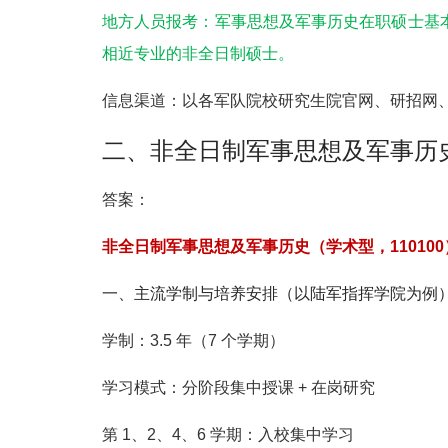
地方人员报考
：
军事思想及军事历史
在职硕士
基
相近专业的
非全日制硕士
。
信息渠道
：以
各军队院校研究生院官网、研招网
二、非全日制军事思想及军事历
答案：
非全日制军事思想及军事历史（学术型，110100）
一、主流学制与培养安排（以陆军指挥学院为例
学制
：
3.5 年（7 个学期）
学习模式
：
分阶段集中授课 + 在岗研究
第 1、2、4、6 学期：入校集中学习