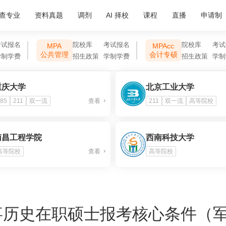
查专业
资料真题
调剂
AI 择校
课程
直播
申请制
考试报名
院校库
考试报名
院校库
考试
MPA
MPAcc
公共管理
会计专硕
学制学费
招生政策
学制学费
招生政策
学制
重庆大学
北京工业大学
85
211
双一流
查看
211
双一流
高等院校
南昌工程学院
西南科技大学
高等院校
查看
高等院校
事历史在职硕士报考核心条件（