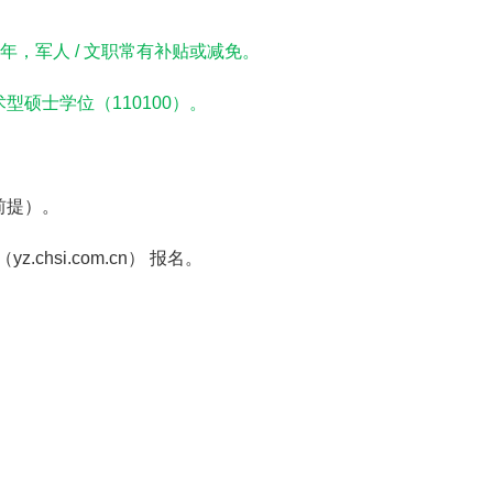
 年
，军人 / 文职常有补贴或减免。
术型硕士学位
（110100）。
前提
）。
chsi.com.cn）
报名。
。