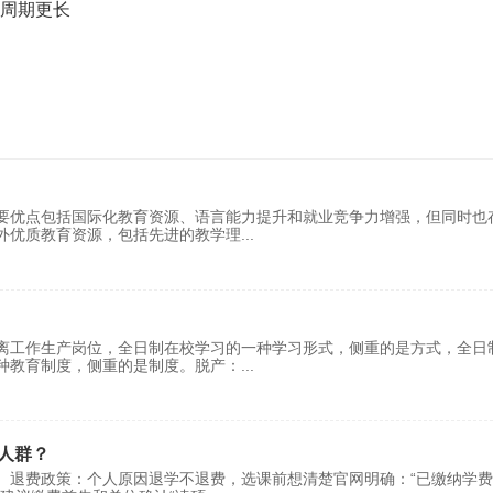
周期更长
要优点包括国际化教育资源、语言能力提升和就业竞争力增强，但同时也
外优质教育资源，包括先进的教学理
...
离工作生产岗位，全日制在校学习的一种学习形式，侧重的是方式，全日
种教育制度，侧重的是制度。脱产：
...
人群？
退费政策：个人原因退学不退费，选课前想清楚官网明确：“已缴纳学费