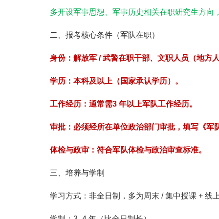
多开设
军事思想、军事历史
相关在职研究生方向
二、报考核心条件（军队在职）
身份
：解放军 / 武警
在职干部、文职人员
（地方
学历
：
本科及以上
（国家承认学历）。
工作经历
：通常需
3 年以上军队工作经历
。
审批
：必须经
所在单位政治部门审批
，填写《军
体检与政审
：符合军队体检与政治审查标准。
三、培养与学制
学习方式
：
非全日制
，多为
周末 / 集中授课 + 
学制
：
3–4 年
（比全日制长）。