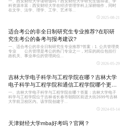
一、西安财经大学读研值吗？西安财经大学研究生值得读。学
科资源丰富：西安财经大学在经济管理学科上深耕细作，同时
在文学、法学、理学、工学、艺术等...
2025-08-21
适合考公的非全日制研究生专业推荐?在职研
究生考公的备考与报考建议?
一、适合考公的非全日制研究生专业推荐?答案：1. 公共管理类
专业 公共管理是考公的热门专业之一，对应的岗位包括行
政机关、事业单位的管理岗位...
2026-05-29
吉林大学电子科学与工程学院在哪？吉林大学
电子科学与工程学院和通信工程学院哪个更
好？
一、吉林大学电子科学与工程学院在哪？答案：吉林大学电子
科学与工程学院位于吉林省长春市朝阳区前进大街2699号吉林
大学前卫校区内。该学院创建于...
2024-03-14
天津财经大学mba好考吗？官网？