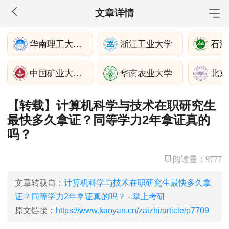
文章详情
MBA工商管理
华南理工大学经济与金融学院
浙江工业大学
石河
院校库
考试报名
招生政策
学制学费
报名流程
中国矿业大学（北京）
华南农业大学
北京
考试真题
报考经验
招生简章
【转载】计算机科学与技术在职研究生
MEM工程管理
最快多久拿证？同等学力2年拿证真的
院校库
考试报名
招生政策
学制学费
报名流程
吗？
考试真题
报考经验
招生简章
阅读量：
9777
MPA公共管理
文章转载自：
计算机科学与技术在职研究生最快多久拿
院校库
考试报名
招生政策
学制学费
报名流程
证？同等学力2年拿证真的吗？ - 掌上考研
考试真题
报考经验
招生简章
原文链接：
https://www.kaoyan.cn/zaizhi/article/p7709