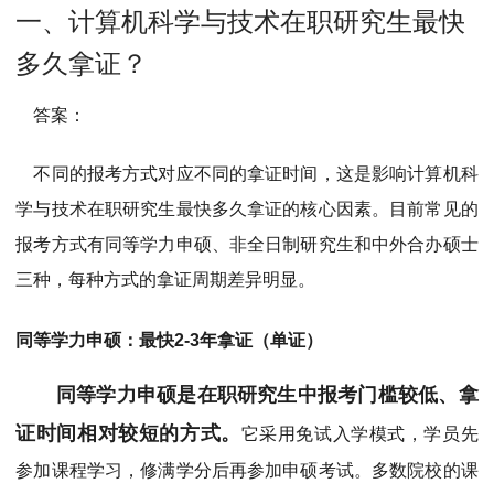
MPAcc会计专硕
一、计算机科学与技术在职研究生最快
院校库
考试报名
招生政策
学制学费
报名流程
多久拿证？
考试真题
报考经验
招生简章
答案：
MTA旅游管理
不同的报考方式对应不同的拿证时间，这是影响计算机科
院校库
考试报名
招生政策
学制学费
报名流程
学与技术在职研究生最快多久拿证的核心因素。目前常见的
考试真题
报考经验
招生简章
报考方式有同等学力申硕、非全日制研究生和中外合办硕士
三种，每种方式的拿证周期差异明显。
同等学力申硕：最快2-3年拿证（单证）
同等学力申硕是在职研究生中报考门槛较低、拿
证时间相对较短的方式。
它采用免试入学模式，学员先
参加课程学习，修满学分后再参加申硕考试。多数院校的课