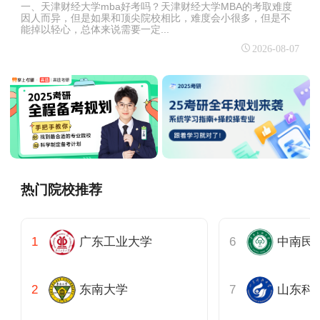
一、天津财经大学mba好考吗？天津财经大学MBA的考取难度
因人而异，但是如果和顶尖院校相比，难度会小很多，但是不
能掉以轻心，总体来说需要一定...
2026-08-07
热门院校推荐
广东工业大学
中南民
东南大学
山东科