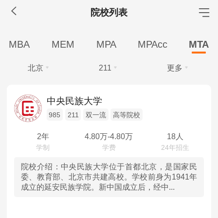
院校列表
MBA工商管理
MBA
MEM
MPA
MPAcc
MTA
院校库
考试报名
招生政策
学制学费
报名流程
北京
211
更多
考试真题
报考经验
招生简章
学费
全部
全部
MEM工程管理
中央民族大学
全部
10万以下
985
211
双一流
高等院校
北京
985
院校库
考试报名
招生政策
学制学费
报名流程
学制
考试真题
报考经验
招生简章
2年
4.80
万-
4.80
万
18人
天津
211
全部
2年
MPA公共管理
河北
双一流
院校介绍：
中央民族大学位于首都北京，是国家民
学习方式
委、教育部、北京市共建高校。学校前身为1941年
院校库
考试报名
招生政策
学制学费
报名流程
成立的延安民族学院。新中国成立后，经中...
全部
全日制
山西
高等院校
考试真题
报考经验
招生简章