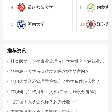
山东
重庆师范大学
内蒙古
河南
河南大学
江苏师
湖北
湖南
推荐资讯
广东
社会医学与卫生事业管理考研学校排名？好就业吗？
华中农业大学考研难度大吗?招生网官网？
重庆
燕山大学经济管理学院简介？办学条件怎么样？
四川
在职研究生传播学：入学+申硕，难度分阶解析；适合人群：根据“学位刚需”选
陕西
北京理工大学怎么样？多少分能上？
内蒙古
考试难度怎么样？考试内容有什么？