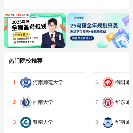
辽宁
MPAcc会计专硕
院校库
考试报名
招生政策
学制学费
报名流程
吉林
考试真题
报考经验
招生简章
黑龙江
MTA旅游管理
上海
院校库
考试报名
招生政策
学制学费
报名流程
考试真题
报考经验
招生简章
热门院校推荐
江苏
浙江
河南师范大学
衡阳师
安徽
西南大学
华东师
福建
暨南大学
华南师
江西