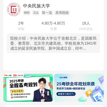
辽宁
MPAcc会计专硕
中央民族大学
院校库
考试报名
招生政策
学制学费
报名流程
吉林
985
211
双一流
高等院校
考试真题
报考经验
招生简章
2年
4.80
万-
4.80
万
18人
黑龙江
MTA旅游管理
上海
院校介绍：
中央民族大学位于首都北京，是国家民
院校库
考试报名
招生政策
学制学费
报名流程
委、教育部、北京市共建高校。学校前身为1941年
成立的延安民族学院。新中国成立后，经中...
考试真题
报考经验
招生简章
江苏
浙江
安徽
福建
江西