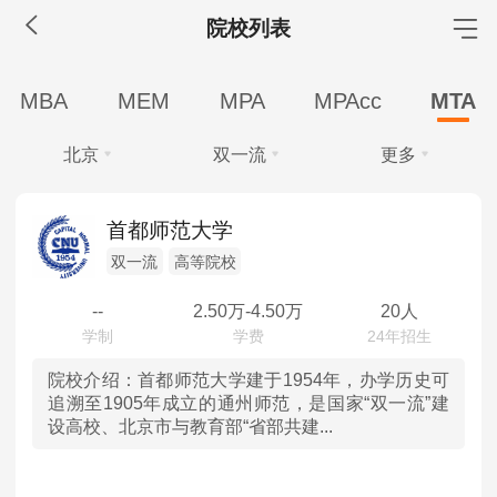
院校列表
MBA工商管理
MBA
MEM
MPA
MPAcc
MTA
院校库
考试报名
招生政策
学制学费
报名流程
北京
双一流
更多
考试真题
报考经验
招生简章
学费
全部
全部
MEM工程管理
首都师范大学
全部
10万以下
双一流
高等院校
北京
985
院校库
考试报名
招生政策
学制学费
报名流程
学制
考试真题
报考经验
招生简章
--
2.50
万-
4.50
万
20人
天津
211
全部
2年
MPA公共管理
河北
双一流
院校介绍：
首都师范大学建于1954年，办学历史可
学习方式
追溯至1905年成立的通州师范，是国家“双一流”建
院校库
考试报名
招生政策
学制学费
报名流程
设高校、北京市与教育部“省部共建...
全部
全日制
非全日制
山西
高等院校
考试真题
报考经验
招生简章