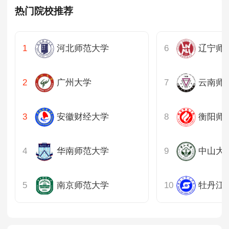
热门院校推荐
山东
河南
河北师范大学
辽宁师
湖北
广州大学
云南师
湖南
安徽财经大学
衡阳师
广东
重庆
华南师范大学
中山大
四川
南京师范大学
牡丹江
陕西
内蒙古