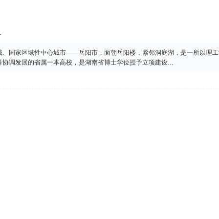
人
城、国家区域性中心城市——岳阳市，面朝岳阳楼，紧邻洞庭湖，是一所以理工
科协调发展的省属一本高校，是湖南省博士学位授予立项建设
...