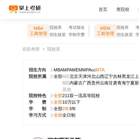
首页
查院校
院校库
考试报名
院校库
MBA
MEM
工商管理
工程管理
招生政策
学制学费
招生政策
在职考研
院校库
招生方向
MBA
MPA
MEM
MPAcc
MTA
院校所属
全部
A区
北京
天津
河北
山西
辽宁
吉林
黑龙江
上
B区
内蒙古
广西
贵州
云南
甘肃
青海
宁夏
新
其他
院校特色
全部
211
双一流
高等院校
学费
全部
10万以下
学制
全部
2年
3年
学习方式
全部
全日制