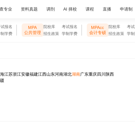
查专业
资料真题
调剂
AI 择校
课程
直播
申请制
考试报名
院校库
考试报名
院校库
考试
MPA
MPAcc
公共管理
会计专硕
学制学费
招生政策
学制学费
招生政策
学制
海
江苏
浙江
安徽
福建
江西
山东
河南
湖北
湖南
广东
重庆
四川
陕西
疆