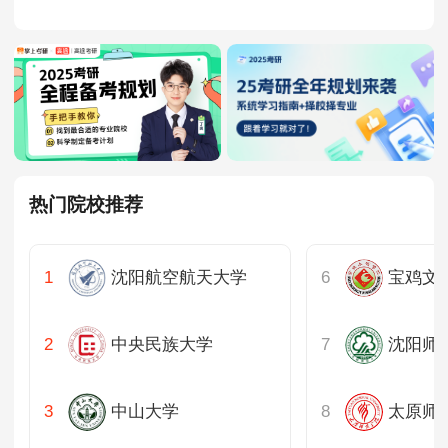
辽宁
MPAcc会计专硕
院校库
考试报名
招生政策
学制学费
报名流程
吉林
考试真题
报考经验
招生简章
黑龙江
MTA旅游管理
上海
院校库
考试报名
招生政策
学制学费
报名流程
考试真题
报考经验
招生简章
热门院校推荐
江苏
浙江
沈阳航空航天大学
宝鸡文
安徽
中央民族大学
沈阳师
福建
中山大学
太原师
江西