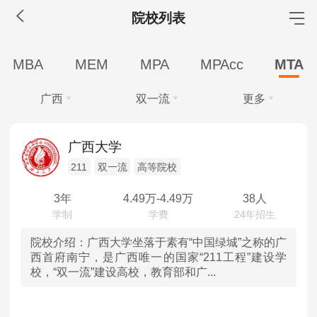
院校列表
MBA工商管理
MBA
MEM
MPA
MPAcc
MTA
院校库
考试报名
招生政策
学制学费
报名流程
广西
双一流
更多
考试真题
报考经验
招生简章
学费
全部
全部
MEM工程管理
广西大学
全部
10万以下
211
双一流
高等院校
北京
211
院校库
考试报名
招生政策
学制学费
报名流程
学制
考试真题
报考经验
招生简章
3年
4.49
万-
4.49
万
38人
天津
双一流
全部
3年
MPA公共管理
河北
高等院校
院校介绍：
广西大学坐落于素有“中国绿城”之称的广
学习方式
西首府南宁，是广西唯一的国家“211工程”建设学
院校库
考试报名
招生政策
学制学费
报名流程
校，“双一流”建设高校，教育部和广...
全部
全日制
山西
考试真题
报考经验
招生简章