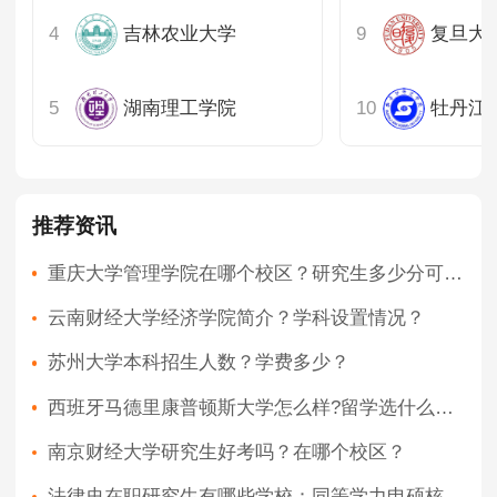
山东
吉林农业大学
复旦大
河南
湖南理工学院
牡丹江
湖北
湖南
推荐资讯
广东
重庆大学管理学院在哪个校区？研究生多少分可录取？
云南财经大学经济学院简介？学科设置情况？
重庆
苏州大学本科招生人数？学费多少？
四川
西班牙马德里康普顿斯大学怎么样?留学选什么专业好?
陕西
南京财经大学研究生好考吗？在哪个校区？
内蒙古
法律史在职研究生有哪些学校：同等学力申硕核心院校推荐；同等学力申硕法律史院校的报考优势与培养特色