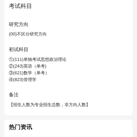
MPAcc会计专硕
考试科目
院校库
考试报名
招生政策
学制学费
报名流程
考试真题
报考经验
招生简章
研究方向
(00)不区分研究方向
MTA旅游管理
初试科目
院校库
考试报名
招生政策
学制学费
报名流程
①(111)单独考试思想政治理论
考试真题
报考经验
招生简章
②(243)英语（单考)
③(621)数学（单考）
④(823)管理学
备注
【招生人数为专业招生总数，非方向人数】
热门资讯