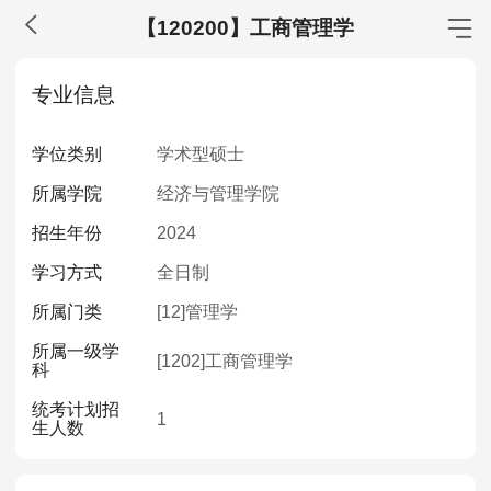
【120200】工商管理学
MBA工商管理
专业信息
院校库
考试报名
招生政策
学制学费
报名流程
学位类别
学术型硕士
考试真题
报考经验
招生简章
所属学院
经济与管理学院
MEM工程管理
招生年份
2024
院校库
考试报名
招生政策
学制学费
报名流程
学习方式
全日制
考试真题
报考经验
招生简章
所属门类
[12]
管理学
所属一级学
MPA公共管理
[1202]
工商管理学
科
院校库
考试报名
招生政策
学制学费
报名流程
统考计划招
1
生人数
考试真题
报考经验
招生简章