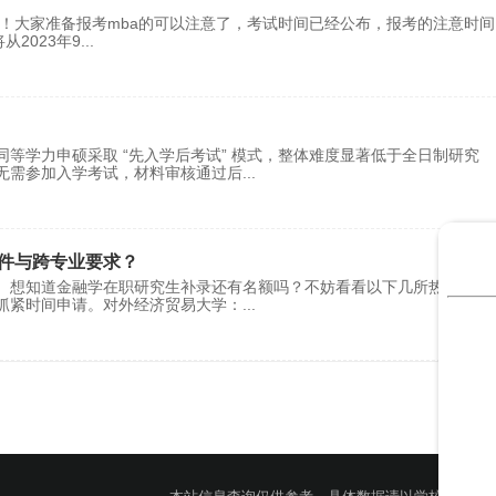
发布！大家准备报考mba的可以注意了，考试时间已经公布，报考的注意时
从2023年9
...
学力申硕采取 “先入学后考试” 模式，整体难度显著低于全日制研究
无需参加入学考试，材料审核通过后
...
件与跨专业要求？
 想知道金融学在职研究生补录还有名额吗？不妨看看以下几所热门院校
抓紧时间申请。对外经济贸易大学：
...