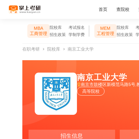
首页
查院校
院校库
考试报名
院校库
MBA
MEM
工商管理
工程管理
招生政策
学制学费
招生政策
在职考研
院校库
南京工业大学
南京工业大学
南京市鼓楼区新模范马路5号,
高等院校
招生信息