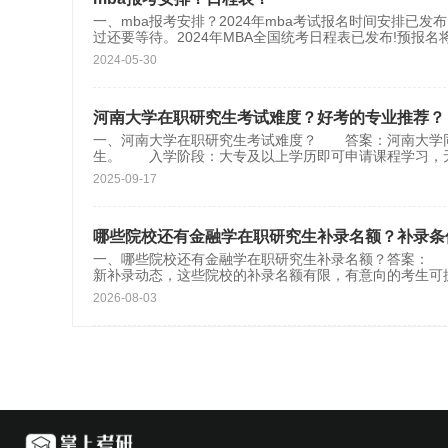
一、mba报考安排？2024年mba考试报名时间安排已
过还要等待。2024年MBA全国统考日程表已发布!预报名将
2024-05-30
河南大学在职研究生考试难度？好考的专业推荐？
一、河南大学在职研究生考试难度？ 答案：河南大学同等
生。 入学阶段：大专及以上学历即可申请课程学习，
2025-09-17
哪些院校还有金融学在职研究生补录名额？补录条
一、哪些院校还有金融学在职研究生补录名额？答案：
新补录动态，这些院校的补录名额有限，有意向的考生可
2026-08-03