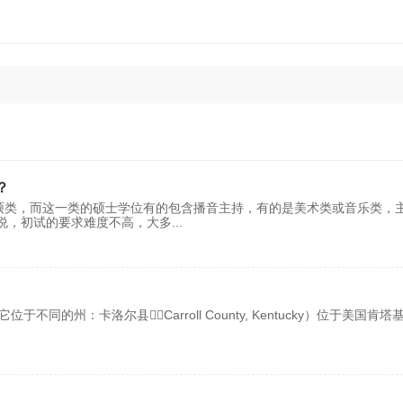
？
专硕类，而这一类的硕士学位有的包含播音主持，有的是美术类或音乐类，
说，初试的要求难度不高，大多
...
，它位于不同的州：卡洛尔县（Carroll County, Kentucky）位于美国肯塔