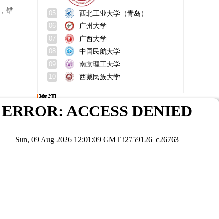
西北工业大学（青岛）
05
间，错
广州大学
06
广西大学
07
中国民航大学
08
南京理工大学
09
西藏民族大学
10
资讯
华东理工大学mba成绩构成？录取原则？
的最
中外合作办学可以考研吗？与普通读研有什么区别？
高等教育学在职研究生考什么？适合谁？
考研结束时间？影响考研的因素？
报考仪器科学与技术在职研究生有什么用，可以评职称吗？
天津财经大学mba好考吗？官网？
在线咨询