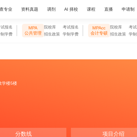
查专业
资料真题
调剂
AI 择校
课程
直播
申请制
考试报名
院校库
考试报名
院校库
考试
MPA
MPAcc
公共管理
会计专硕
学制学费
招生政策
学制学费
招生政策
学制
教学楼5楼
分数线
项目介绍