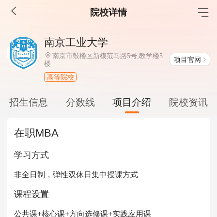
院校详情
MBA工商管理
南京工业大学
院校库
考试报名
招生政策
学制学费
报名流程
南京市鼓楼区新模范马路5号,教学楼5
项目官网
楼
考试真题
报考经验
招生简章
高等院校
MEM工程管理
招生信息
分数线
项目介绍
院校资讯
院校库
考试报名
招生政策
学制学费
报名流程
在职MBA
考试真题
报考经验
招生简章
学习方式
MPA公共管理
非全日制，弹性双休日集中授课方式
院校库
考试报名
招生政策
学制学费
报名流程
课程设置
考试真题
报考经验
招生简章
公共课+核心课+方向选修课+实践应用课