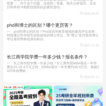
答案： 对于这个问题，没有统一答案。相关分析提到，非全
日制考研冲刺阶段报班的必要性需结...
2026-04-02
phd和博士的区别？哪个更厉害？
一、phd和博士的区别？Phd是高等教育领域的最高学位名称，
特指通过学术研究训练获得的博士学位；而“博士”是对获得博士
学位者的尊称或身份标识...
2025-12-26
长江商学院学费一年多少钱？报名条件？
一、长江商学院学费一年多少钱？长江商学院MBA项目一年学
费在25-29.4万元之间，EMBA项目一年学费约49.9万元。根据2
025年收费标...
2026-01-12