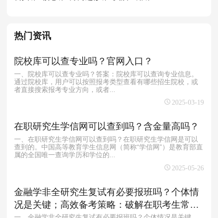
MPAcc会计专硕
院校库
考试报名
招生政策
学制学费
报名流程
热门资讯
考试真题
报考经验
招生简章
院校库可以查专业吗？官网入口？
MTA旅游管理
一、院校库可以查专业吗？‌答案：院校库可以查询专业信息‌。
通过院校库，用户可以按照报考类型查看有哪些招生院校，或
院校库
考试报名
招生政策
学制学费
报名流程
者直接搜索报考专业方向，或者...
考试真题
报考经验
招生简章
2025-03-19
在职研究生学信网可以查到吗？含金量高吗？
一、在职研究生学信网可以查到吗？在职研究生学信网是可以
查到的。中国高等教育学生信息网（简称“学信网”）是教育部直
属的全国唯一查询学历和学位的...
2025-05-26
金融学非全研究生复试有必要报班吗？个体情
况是关键；高效备考策略：破解在职考生常见
困境
一、金融学非全研究生复试有必要报班吗？个体情况是关键