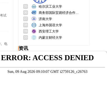
哈尔滨工业大学
05
商务部国际贸易经济合作研究院
06
次考试
济南大学
07
上海外国语大学
08
西安理工大学
09
内蒙古财经大学
10
学。电
资讯
广东取消暂缓就业,实施择业期政策，择业期政策带来的好处？
在职研究生考试难吗？考试科目有哪些？
浙江师范大学地理与环境科学学院怎么样？在哪个校区？
四川大学在职研究生好考吗？学费大概多少一年？
有较
在职备考特别方案；医学在职研究生学校推荐
非全日制研究生定向协议可以随便签吗？非全日制研究生是什么意思？
在线咨询