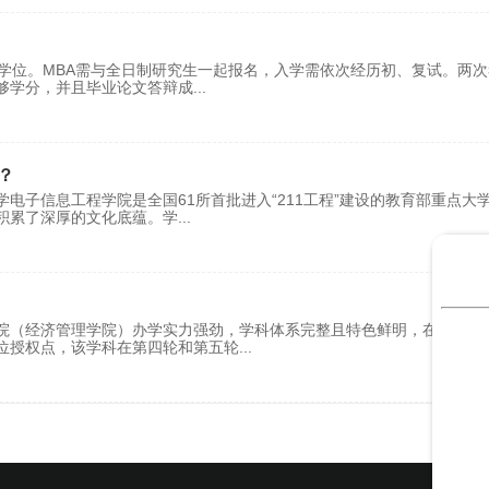
业学位。MBA需与全日制研究生一起报名，入学需依次经历初、复试。两
够学分，并且毕业论文答辩成
...
？
电子信息工程学院是全国61所首批进入“211工程”建设的教育部重点大
积累了深厚的文化底蕴。学
...
院（经济管理学院）办学实力强劲，学科体系完整且特色鲜明，在国内享
位授权点，该学科在第四轮和第五轮
...