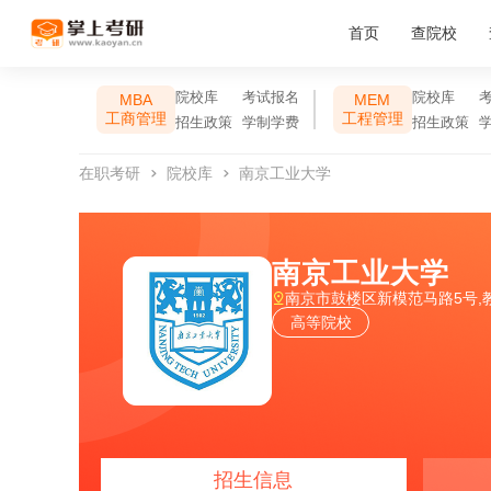
首页
查院校
院校库
考试报名
院校库
MBA
MEM
工商管理
工程管理
招生政策
学制学费
招生政策
在职考研
院校库
南京工业大学
南京工业大学
南京市鼓楼区新模范马路5号,
高等院校
招生信息