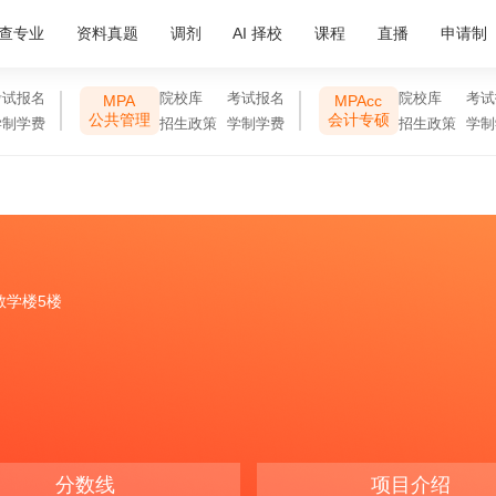
查专业
资料真题
调剂
AI 择校
课程
直播
申请制
考试报名
院校库
考试报名
院校库
考试
MPA
MPAcc
公共管理
会计专硕
学制学费
招生政策
学制学费
招生政策
学制
教学楼5楼
分数线
项目介绍