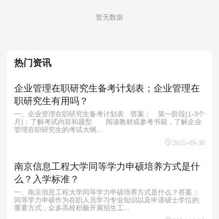
MPAcc会计专硕
暂无数据
院校库
考试报名
招生政策
学制学费
报名流程
考试真题
报考经验
招生简章
热门资讯
MTA旅游管理
院校库
考试报名
招生政策
学制学费
报名流程
企业管理在职研究生备考计划表；企业管理在
考试真题
报考经验
招生简章
职研究生有用吗？
一、企业管理在职研究生备考计划表 答案： 第一阶段(1-3个
月)：了解考试内容和题型 阅读教材或参考书籍，了解企业
管理在职研究生的考试大纲...
2025-09-30
南京信息工程大学同等学力申硕培养方式是什
么？入学标准？
一、南京信息工程大学同等学力申硕培养方式是什么？答案：
同等学力申硕作为在职人员学习专业知识以及申请硕士学位的
重要方式，众多高校积极开展招生工...