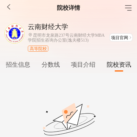
院校详情
MBA工商管理
云南财经大学
院校库
考试报名
招生政策
学制学费
报名流程
昆明市龙泉路237号云南财经大学MBA
项目官网
学院招生咨询办公室(逸夫楼513)
考试真题
报考经验
招生简章
高等院校
MEM工程管理
招生信息
分数线
项目介绍
院校资讯
院校库
考试报名
招生政策
学制学费
报名流程
考试真题
报考经验
招生简章
MPA公共管理
院校库
考试报名
招生政策
学制学费
报名流程
考试真题
报考经验
招生简章