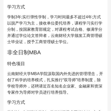
MPAcc会计专硕
学习方式
院校库
考试报名
招生政策
学制学费
报名流程
学制3年;实行弹性学制，学习时间最多不超过4年;方式
考试真题
报考经验
招生简章
以脱产学习为主，接收单位委托培养，课程学习实行学
分制，按国家教育部规定，对课程考试合格、修满学分
MTA旅游管理
并通过学位论文答辩者，云南财经大学颁发工商管理硕
士毕业证，授予工商管理硕士学位。
院校库
考试报名
招生政策
学制学费
报名流程
考试真题
报考经验
招生简章
非全日制MBA
特色项目
云南财经大学MBA学院汲取国内外先进的管理理念，开
创了科学的培养模式，扎实推行“双导师”培养制度，除
学校导师外，还聘请近百名知名企业家、金融家和资深
专家作为导师对学员进行培养指导。
学习方式