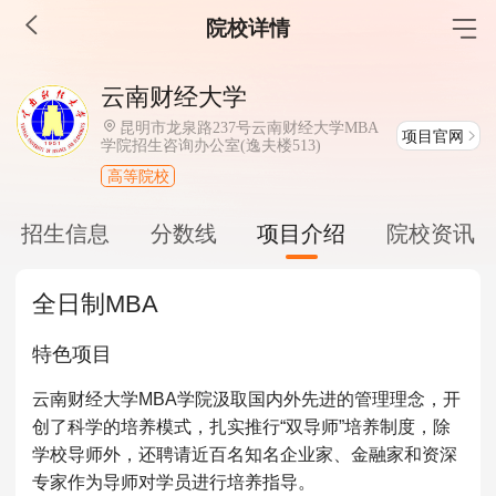
院校详情
MBA工商管理
云南财经大学
院校库
考试报名
招生政策
学制学费
报名流程
昆明市龙泉路237号云南财经大学MBA
项目官网
学院招生咨询办公室(逸夫楼513)
考试真题
报考经验
招生简章
高等院校
MEM工程管理
招生信息
分数线
项目介绍
院校资讯
院校库
考试报名
招生政策
学制学费
报名流程
全日制MBA
考试真题
报考经验
招生简章
特色项目
MPA公共管理
云南财经大学MBA学院汲取国内外先进的管理理念，开
院校库
考试报名
招生政策
学制学费
报名流程
创了科学的培养模式，扎实推行“双导师”培养制度，除
考试真题
报考经验
招生简章
学校导师外，还聘请近百名知名企业家、金融家和资深
专家作为导师对学员进行培养指导。