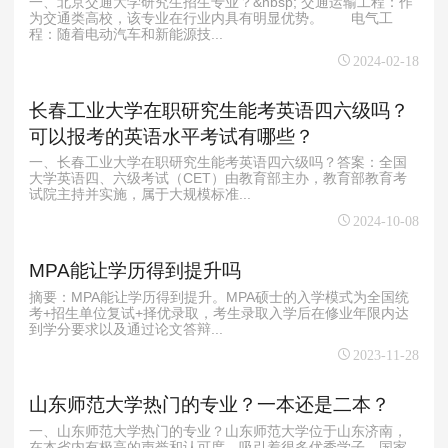
一、北京交通大学研究生招生专业？&nbsp; 交通运输工程：作
为交通类高校，该专业在行业内具有明显优势。 电气工
程：随着电动汽车和新能源技...
2024-02-18
长春工业大学在职研究生能考英语四六级吗？
可以报考的英语水平考试有哪些？
一、长春工业大学在职研究生能考英语四六级吗？答案：全国
大学英语四、六级考试（CET）由教育部主办，教育部教育考
试院主持并实施，属于大规模标准...
2024-10-08
MPA能让学历得到提升吗
摘要：MPA能让学历得到提升。MPA硕士的入学模式为全国统
考+招生单位复试+择优录取，考生录取入学后在修业年限内达
到学分要求以及通过论文答辩...
2023-11-28
山东师范大学热门的专业？一本还是二本？
一、山东师范大学热门的专业？山东师范大学位于山东济南，
在本省内有极高的声誉和认可度，吸引着很多优秀学子。国家