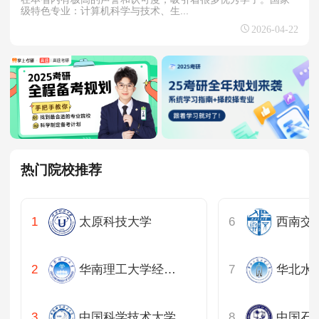
级特色专业：计算机科学与技术、生...
2026-04-22
热门院校推荐
太原科技大学
西南交
华南理工大学经济与金融学院
华北水
中国科学技术大学