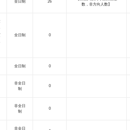
全日制
26
数，非方向人数】
2
组
流
全日制
0
济
与
全日制
0
非全日
0
制
非全日
0
制
非全日