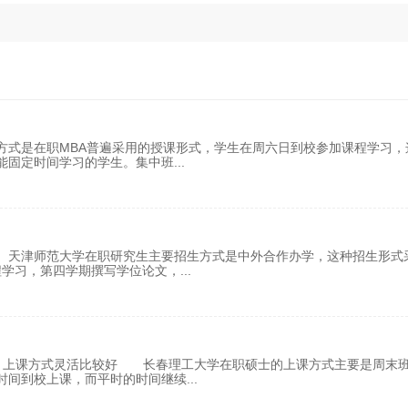
方式是在职MBA普遍采用的授课形式，学生在周六日到校参加课程学习，
能固定时间学习的学生。集中班
...
。天津师范大学在职研究生主要招生方式是中外合作办学，这种招生形式
程学习，第四学期撰写学位论文，
...
、上课方式灵活比较好 长春理工大学在职硕士的上课方式主要是周末
时间到校上课，而平时的时间继续
...