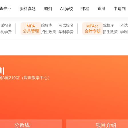
查专业
资料真题
调剂
AI 择校
课程
直播
申请制
考试报名
院校库
考试报名
院校库
考试
MPA
MPAcc
公共管理
会计专硕
学制学费
招生政策
学制学费
招生政策
学制
圳
A座210室（深圳教学中心）
分数线
项目介绍