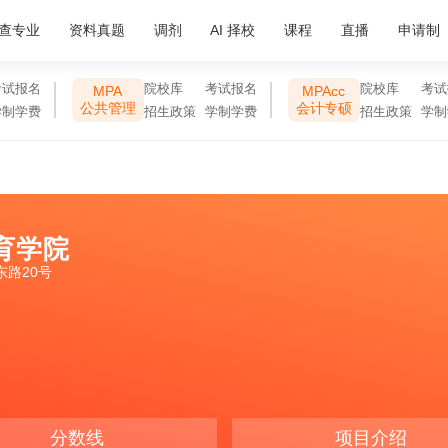
查专业
资料真题
调剂
AI 择校
课程
直播
申请制
考试报名
院校库
考试报名
院校库
考试
MPA
MPAcc
公共管理
会计专硕
学制学费
招生政策
学制学费
招生政策
学制
育学院
路20号
分数线
项目介绍