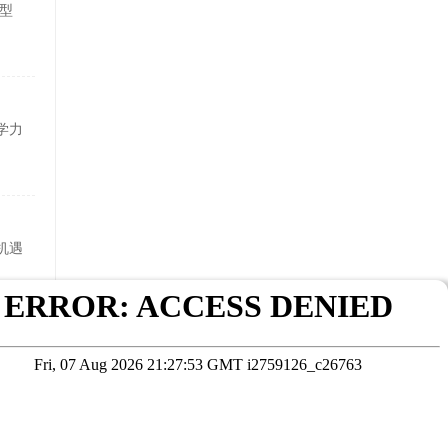
型
学力
机遇
力、