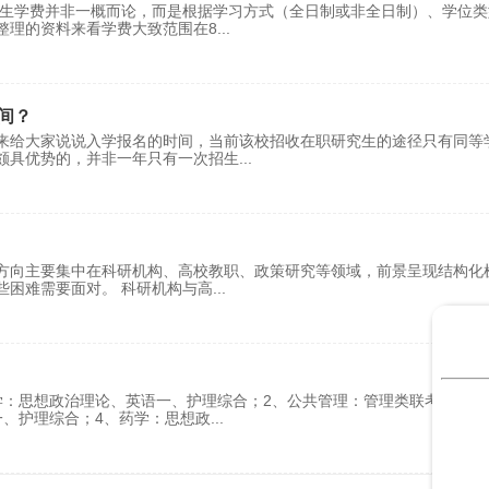
究生学费并非一概而论，而是根据学习方式（全日制或非全日制）、学位类
整理的资料来看学费大致范围在8
...
间？
来给大家说说入学报名的时间，当前该校招收在职研究生的途径只有同等
颇具优势的，并非一年只有一次招生
...
方向主要集中在科研机构、高校教职、政策研究等领域，前景呈现结构化
困难需要面对。 ‌科研机构与高
...
学：思想政治理论、英语一、护理综合；2、公共管理：管理类联考综合能
一、护理综合；4、药学：思想政
...