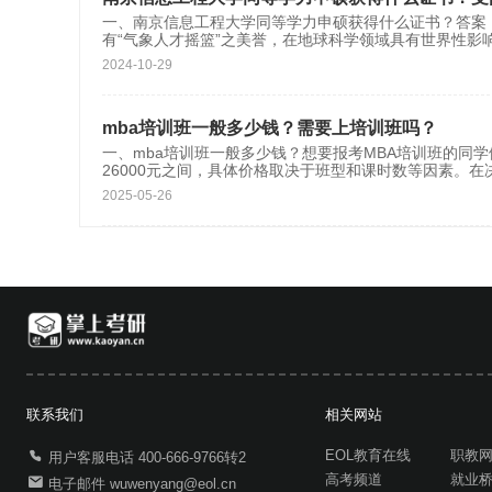
一、南京信息工程大学同等学力申硕获得什么证书？答案
有“气象人才摇篮”之美誉，在地球科学领域具有世界性影
2024-10-29
mba培训班一般多少钱？需要上培训班吗？
一、mba培训班一般多少钱？想要报考MBA培训班的同学
26000元之间，具体价格取决于班型和课时数等因素。
2025-05-26
联系我们
相关网站
EOL教育在线
职教
用户客服电话 400-666-9766转2
高考频道
就业
电子邮件 wuwenyang@eol.cn