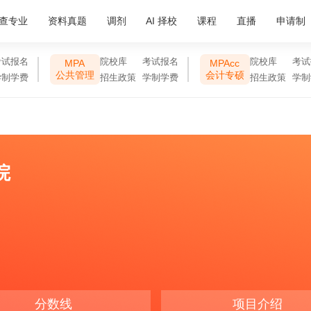
查专业
资料真题
调剂
AI 择校
课程
直播
申请制
考试报名
院校库
考试报名
院校库
考试
MPA
MPAcc
公共管理
会计专硕
学制学费
招生政策
学制学费
招生政策
学制
院
分数线
项目介绍