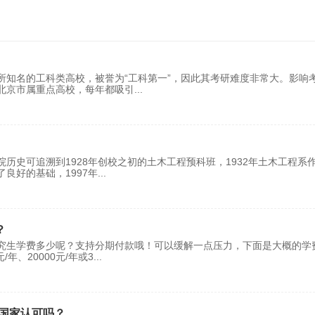
所知名的工科类高校，被誉为“工科第一”，因此其考研难度非常大。影响
北京市属重点高校，每年都吸引
...
历史可追溯到1928年创校之初的土木工程预科班，1932年土木工程系
良好的基础，1997年
...
？
究生学费多少呢？支持分期付款哦！可以缓解一点压力，下面是大概的学
年、20000元/年或3
...
国家认可吗？