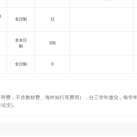
0
全日制
11
非全日
105
制
全日制
0
及答辩费，不含教材费、海外知行等费用），分三学年缴交，每学
位论文)。