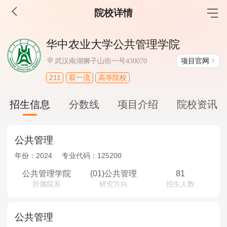
院校详情
MBA工商管理
华中农业大学公共管理学院
院校库
考试报名
招生政策
学制学费
报名流程
项目官网
武汉南湖狮子山街一号430070
考试真题
报考经验
招生简章
211
双一流
高等院校
MEM工程管理
招生信息
分数线
项目介绍
院校资讯
院校库
考试报名
招生政策
学制学费
报名流程
考试真题
报考经验
招生简章
公共管理
年份：
2024
专业代码：
125200
MPA公共管理
公共管理学院
(01)公共管理
81
所属院系
研究方向
招生人数
院校库
考试报名
招生政策
学制学费
报名流程
考试真题
报考经验
招生简章
公共管理