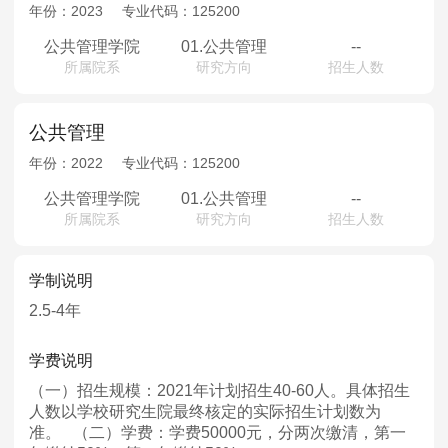
MPAcc会计专硕
年份：
2023
专业代码：
125200
院校库
考试报名
招生政策
学制学费
报名流程
公共管理学院
01.公共管理
--
所属院系
研究方向
招生人数
考试真题
报考经验
招生简章
MTA旅游管理
公共管理
年份：
2022
专业代码：
125200
院校库
考试报名
招生政策
学制学费
报名流程
公共管理学院
01.公共管理
--
考试真题
报考经验
招生简章
所属院系
研究方向
招生人数
学制说明
2.5-4年
学费说明
（一）招生规模：2021年计划招生40-60人。具体招生
人数以学校研究生院最终核定的实际招生计划数为
准。 （二）学费：学费50000元，分两次缴清，第一