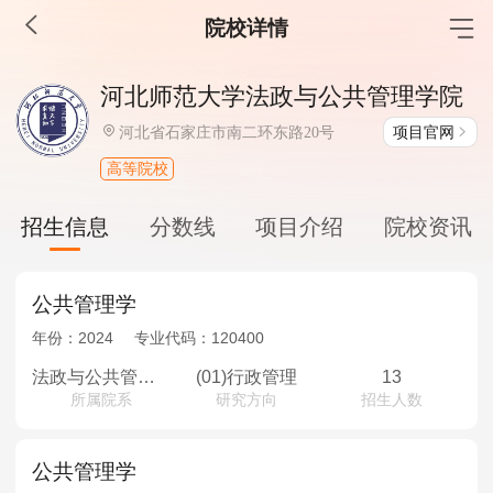
院校详情
MBA工商管理
河北师范大学法政与公共管理学院
院校库
考试报名
招生政策
学制学费
报名流程
项目官网
河北省石家庄市南二环东路20号
考试真题
报考经验
招生简章
高等院校
MEM工程管理
招生信息
分数线
项目介绍
院校资讯
院校库
考试报名
招生政策
学制学费
报名流程
考试真题
报考经验
招生简章
公共管理学
年份：
2024
专业代码：
120400
MPA公共管理
法政与公共管理学院
(01)行政管理
13
所属院系
研究方向
招生人数
院校库
考试报名
招生政策
学制学费
报名流程
考试真题
报考经验
招生简章
公共管理学