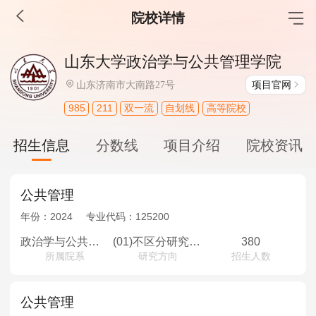
院校详情
MBA工商管理
山东大学政治学与公共管理学院
院校库
考试报名
招生政策
学制学费
报名流程
项目官网
山东济南市大南路27号
考试真题
报考经验
招生简章
985
211
双一流
自划线
高等院校
MEM工程管理
招生信息
分数线
项目介绍
院校资讯
院校库
考试报名
招生政策
学制学费
报名流程
考试真题
报考经验
招生简章
公共管理
年份：
2024
专业代码：
125200
MPA公共管理
政治学与公共管理学院
(01)不区分研究方向
380
所属院系
研究方向
招生人数
院校库
考试报名
招生政策
学制学费
报名流程
考试真题
报考经验
招生简章
公共管理