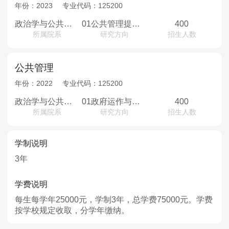
MPAcc会计专硕
年份：
2023
专业代码：
125200
院校库
考试报名
招生政策
学制学费
报名流程
政治学与公共管理学院
01公共管理提前批；02公共管理普通批
400
所属院系
研究方向
招生人数
考试真题
报考经验
招生简章
MTA旅游管理
公共管理
年份：
2022
专业代码：
125200
院校库
考试报名
招生政策
学制学费
报名流程
政治学与公共管理学院
01政府运作与管理02公共政策与公共财政03区域发展与城市治理04社会保障与社会治理05风险治理与应急管理06卫生事业管理
400
考试真题
报考经验
招生简章
所属院系
研究方向
招生人数
学制说明
3年
学费说明
每生每学年25000元，学制3年，总学费75000元。学费
按学校规定收取，分学年缴纳。