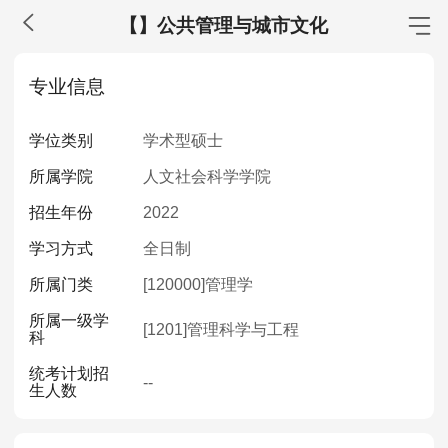
【】公共管理与城市文化
MBA工商管理
专业信息
院校库
考试报名
招生政策
学制学费
报名流程
学位类别
学术型硕士
考试真题
报考经验
招生简章
所属学院
人文社会科学学院
MEM工程管理
招生年份
2022
院校库
考试报名
招生政策
学制学费
报名流程
学习方式
全日制
考试真题
报考经验
招生简章
所属门类
[120000]
管理学
所属一级学
MPA公共管理
[1201]
管理科学与工程
科
院校库
考试报名
招生政策
学制学费
报名流程
统考计划招
--
生人数
考试真题
报考经验
招生简章