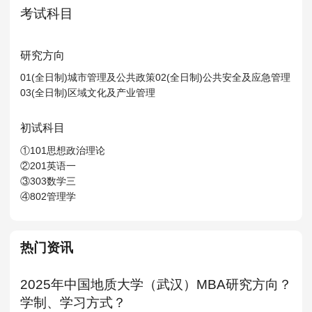
MPAcc会计专硕
考试科目
院校库
考试报名
招生政策
学制学费
报名流程
考试真题
报考经验
招生简章
研究方向
01(全日制)城市管理及公共政策02(全日制)公共安全及应急管理
MTA旅游管理
03(全日制)区域文化及产业管理
院校库
考试报名
招生政策
学制学费
报名流程
初试科目
考试真题
报考经验
招生简章
①101思想政治理论
②201英语一
③303数学三
④802管理学
热门资讯
2025年中国地质大学（武汉）MBA研究方向？
学制、学习方式？