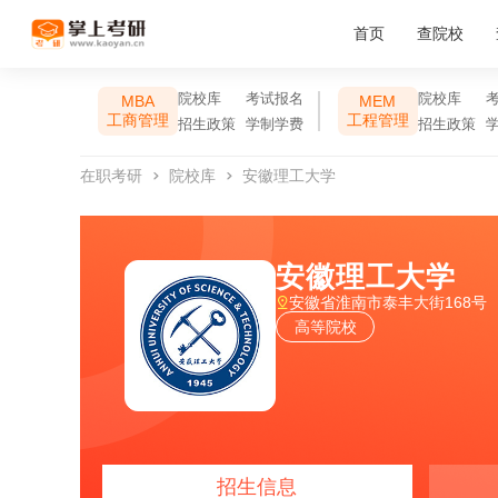
首页
查院校
院校库
考试报名
院校库
MBA
MEM
工商管理
工程管理
招生政策
学制学费
招生政策
在职考研
院校库
安徽理工大学
安徽理工大学
安徽省淮南市泰丰大街168号
高等院校
招生信息