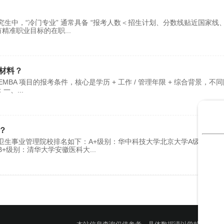
生中，“冷门专业” 通常具备 “报考人数＜招生计划、分数线贴近国家线
有精准职业目标的在职
...
材料？
BA 项目的报考条件，核心是学历 + 工作 / 管理年限 + 综合背景，不
：一、
...
？
卫生事业管理院校排名如下：A+级别：华中科技大学北京大学A级别：复
B+级别：清华大学安徽医科大
...