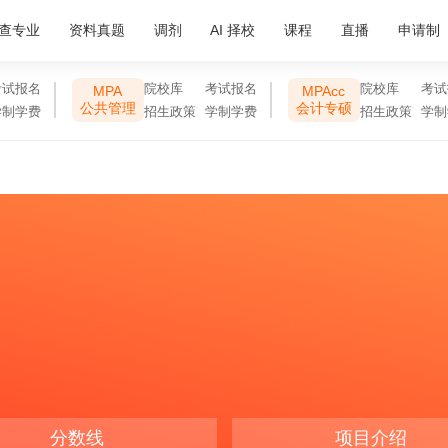
查专业
资料真题
调剂
AI 择校
课程
直播
申请制
考试报名
院校库
考试报名
院校库
考试
MPA
MPAcc
公共管理
会计专硕
学制学费
招生政策
学制学费
招生政策
学制
分数线
项目介绍