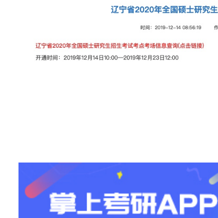
站
长
统
计