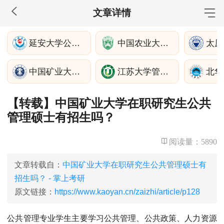
文章详情
MBA工商管理
延安大学公共管理学院
中国农业大学人文与发展学院
太原
院校库
考试报名
招生政策
学制学费
报名流程
中国矿业大学公共管理学院
江苏大学管理学院
北华
考试真题
报考经验
招生简章
【转载】中国矿业大学在职研究生公共
MEM工程管理
管理硕士有招生吗？
院校库
考试报名
招生政策
学制学费
报名流程
考试真题
报考经验
招生简章
阅读量：
5890
MPA公共管理
文章转载自：
中国矿业大学在职研究生公共管理硕士有
招生吗？ - 掌上考研
院校库
考试报名
招生政策
学制学费
报名流程
原文链接：
https://www.kaoyan.cn/zaizhi/article/p128
考试真题
报考经验
招生简章
公共管理专业学生主要学习公共管理、公共政策、人力资源