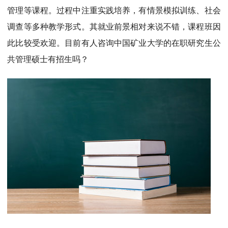
MPAcc会计专硕
管理等课程。过程中注重实践培养，有情景模拟训练、社会
院校库
考试报名
招生政策
学制学费
报名流程
调查等多种教学形式。其就业前景相对来说不错，课程班因
考试真题
报考经验
招生简章
此比较受欢迎。目前有人咨询中国矿业大学的在职研究生公
共管理硕士有招生吗？
MTA旅游管理
院校库
考试报名
招生政策
学制学费
报名流程
考试真题
报考经验
招生简章