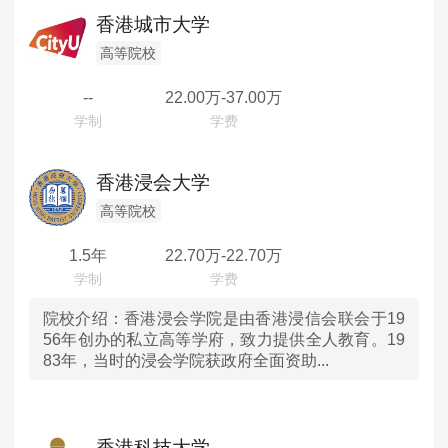
辽宁
MPAcc会计专硕
香港城市大学
院校库
考试报名
招生政策
学制学费
报名流程
吉林
高等院校
考试真题
报考经验
招生简章
--
22.00
万-
37.00
万
黑龙江
MTA旅游管理
上海
院校库
考试报名
招生政策
学制学费
报名流程
香港浸会大学
考试真题
报考经验
招生简章
江苏
高等院校
1.5年
22.70
万-
22.70
万
浙江
安徽
院校介绍：
香港浸会学院是由香港浸信会联会于19
56年创办的私立高等学府，致力提供全人教育。19
83年，当时的浸会学院获政府全面资助...
福建
江西
香港科技大学