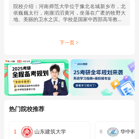
院校介绍：
河南师范大学位于豫北名城新乡市，北
依巍巍太行，南濒滔滔黄河，坐落在广袤的牧野大
地、美丽的卫水之滨。学校是国家中西部高等教...
下一页
热门院校推荐
山东建筑大学
华中科