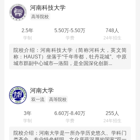
辽宁
MPAcc会计专硕
河南科技大学
院校库
考试报名
招生政策
学制学费
报名流程
吉林
高等院校
考试真题
报考经验
招生简章
2.5年
5.50
万-
5.50
万
748人
黑龙江
MTA旅游管理
上海
院校介绍：
河南科技大学（简称河科大，英文简
院校库
考试报名
招生政策
学制学费
报名流程
称：HAUST）坐落于“千年帝都，牡丹花城”、中原
城市群副中心城市—洛阳，是全国深化创新...
考试真题
报考经验
招生简章
江苏
浙江
河南大学
安徽
双一流
高等院校
3年
6.60
万-
8.40
万
255人
福建
江西
院校介绍：
河南大学是一所办学历史悠久、学科门
类齐全、专业特色鲜明、文化底蕴深厚的国家“双一