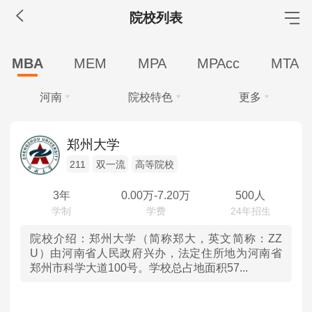
院校列表
MBA工商管理
MBA
MEM
MPA
MPAcc
MTA
院校库
考试报名
招生政策
学制学费
报名流程
河南
院校特色
更多
考试真题
报考经验
招生简章
学费
全部
全部
MEM工程管理
郑州大学
全部
10万以下
211
双一流
高等院校
北京
211
院校库
考试报名
招生政策
学制学费
报名流程
学制
考试真题
报考经验
招生简章
3年
0.00
万-
7.20
万
500人
天津
双一流
全部
2年
2.5年
3年
MPA公共管理
河北
高等院校
院校介绍：
郑州大学（简称郑大，英文简称：ZZ
学习方式
U）由河南省人民政府兴办，法定住所地为河南省
院校库
考试报名
招生政策
学制学费
报名流程
郑州市科学大道100号。学校总占地面积57...
全部
全日制
非全日制
山西
考试真题
报考经验
招生简章