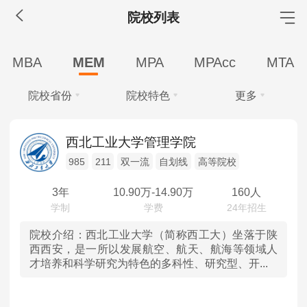
院校列表
MBA工商管理
MBA
MEM
MPA
MPAcc
MTA
院校库
考试报名
招生政策
学制学费
报名流程
院校省份
院校特色
更多
考试真题
报考经验
招生简章
学费
全部
全部
MEM工程管理
西北工业大学管理学院
全部
30-40万
20-30万
10-20万
985
211
双一流
自划线
高等院校
北京
985
院校库
考试报名
招生政策
学制学费
报名流程
10万以下
考试真题
报考经验
招生简章
3年
10.90
万-
14.90
万
160人
天津
211
学制
MPA公共管理
河北
双一流
院校介绍：
西北工业大学（简称西工大）坐落于陕
全部
2年
2.5年
3年
西西安，是一所以发展航空、航天、航海等领域人
院校库
考试报名
招生政策
学制学费
报名流程
才培养和科学研究为特色的多科性、研究型、开...
学习方式
山西
自划线
考试真题
报考经验
招生简章
全部
全日制
非全日制