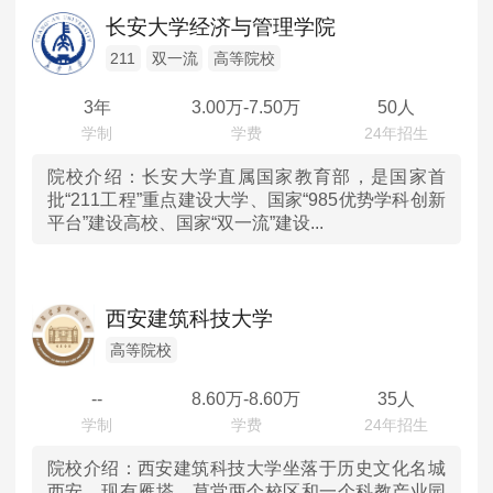
辽宁
高等院校
MPAcc会计专硕
长安大学经济与管理学院
院校库
考试报名
招生政策
学制学费
报名流程
吉林
科研院所
211
双一流
高等院校
考试真题
报考经验
招生简章
3年
3.00
万-
7.50
万
50人
黑龙江
MTA旅游管理
上海
院校介绍：
长安大学直属国家教育部，是国家首
院校库
考试报名
招生政策
学制学费
报名流程
批“211工程”重点建设大学、国家“985优势学科创新
平台”建设高校、国家“双一流”建设...
考试真题
报考经验
招生简章
江苏
浙江
西安建筑科技大学
安徽
高等院校
--
8.60
万-
8.60
万
35人
福建
江西
院校介绍：
西安建筑科技大学坐落于历史文化名城
西安，现有雁塔、草堂两个校区和一个科教产业园