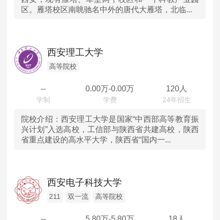
区。雁塔校区南眺驰名中外的唐代大雁塔，北临...
山东
河南
西安理工大学
湖北
高等院校
--
0.00
万-
0.00
万
120人
湖南
广东
院校介绍：
西安理工大学是国家“中西部高等教育振
兴计划”入选高校，工信部与陕西省共建高校，陕西
省重点建设的高水平大学，陕西省“国内一...
重庆
四川
西安电子科技大学
陕西
211
双一流
高等院校
内蒙古
--
5.80
万-
5.80
万
18人