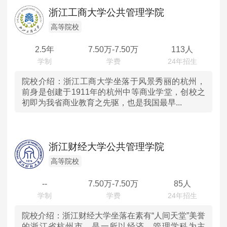
辽宁
高等院校
MPAcc会计专硕
浙江工商大学公共管理学院
院校库
考试报名
招生政策
学制学费
报名流程
吉林
科研院所
高等院校
考试真题
报考经验
招生简章
2.5年
7.50
万-
7.50
万
113人
黑龙江
MTA旅游管理
上海
院校介绍：
浙江工商大学坐落于风景秀丽的杭州，
院校库
考试报名
招生政策
学制学费
报名流程
前身是创建于1911年的杭州中等商业学堂，创校之
初即为我省商业教育之先驱，也是我国最早...
考试真题
报考经验
招生简章
江苏
浙江
浙江财经大学公共管理学院
安徽
高等院校
--
7.50
万-
7.50
万
85人
福建
江西
院校介绍：
浙江财经大学坐落在素有“人间天堂”美誉
的浙江省杭州市，是一所以经济、管理学科为主