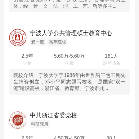
体，经、管、文、法、理、工、艺、哲等多学...
山东
河南
宁波大学公共管理硕士教育中心
湖北
双一流
高等院校
2.5年
5.60
万-
5.60
万
161人
湖南
广东
院校介绍：
宁波大学于1986年由世界船王包玉刚先
生捐资创立，邓小平同志题写校名，是国家“双一
流”建设高校，浙江省、教育部、宁波市共...
重庆
四川
中共浙江省委党校
陕西
科研院所
内蒙古
2.5年
4.50
万-
4.50
万
88人