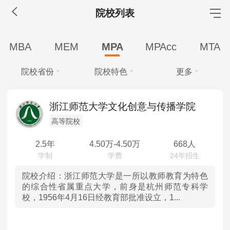
院校列表
MBA工商管理
MBA
MEM
MPA
MPAcc
MTA
院校库
考试报名
招生政策
学制学费
报名流程
院校省份
院校特色
更多
考试真题
报考经验
招生简章
学费
全部
全部
MEM工程管理
浙江师范大学文化创意与传播学院
全部
10-20万
10万以下
高等院校
北京
985
院校库
考试报名
招生政策
学制学费
报名流程
学制
考试真题
报考经验
招生简章
2.5年
4.50
万-
4.50
万
668人
天津
211
全部
2年
2.5年
3年
MPA公共管理
河北
双一流
院校介绍：
浙江师范大学是一所以教师教育为特色
学习方式
的综合性省属重点大学，前身是杭州师范专科学
院校库
考试报名
招生政策
学制学费
报名流程
校，1956年4月16日经教育部批准设立，1...
全部
全日制
非全日制
山西
自划线
考试真题
报考经验
招生简章