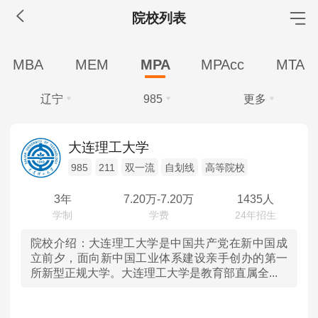
院校列表
MBA工商管理
MBA
MEM
MPA
MPAcc
MTA
院校库
考试报名
招生政策
学制学费
报名流程
辽宁
985
更多
考试真题
报考经验
招生简章
学费
全部
全部
MEM工程管理
大连理工大学
全部
10万以下
985
211
双一流
自划线
高等院校
北京
985
院校库
考试报名
招生政策
学制学费
报名流程
学制
考试真题
报考经验
招生简章
3年
7.20
万-
7.20
万
1435人
天津
211
全部
2.5年
3年
MPA公共管理
河北
双一流
院校介绍：
大连理工大学是中国共产党在新中国成
学习方式
立前夕，面向新中国工业体系建设亲手创办的第一
院校库
考试报名
招生政策
学制学费
报名流程
所新型正规大学。大连理工大学是教育部直属全...
全部
非全日制
山西
自划线
考试真题
报考经验
招生简章