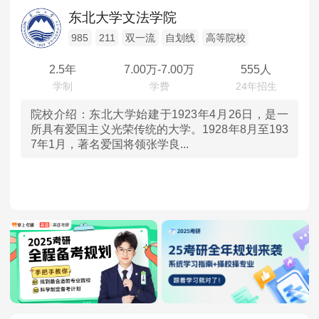
辽宁
高等院校
MPAcc会计专硕
东北大学文法学院
院校库
考试报名
招生政策
学制学费
报名流程
吉林
985
211
双一流
自划线
高等院校
考试真题
报考经验
招生简章
2.5年
7.00
万-
7.00
万
555人
黑龙江
MTA旅游管理
上海
院校介绍：
东北大学始建于1923年4月26日，是一
院校库
考试报名
招生政策
学制学费
报名流程
所具有爱国主义光荣传统的大学。1928年8月至193
7年1月，著名爱国将领张学良...
考试真题
报考经验
招生简章
江苏
浙江
安徽
福建
江西