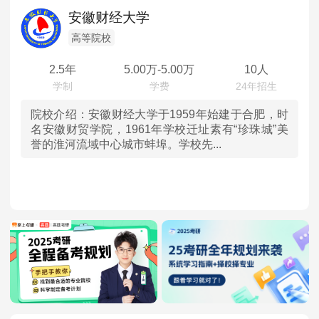
辽宁
高等院校
MPAcc会计专硕
安徽财经大学
院校库
考试报名
招生政策
学制学费
报名流程
吉林
高等院校
考试真题
报考经验
招生简章
2.5年
5.00
万-
5.00
万
10人
黑龙江
MTA旅游管理
上海
院校介绍：
安徽财经大学于1959年始建于合肥，时
院校库
考试报名
招生政策
学制学费
报名流程
名安徽财贸学院，1961年学校迁址素有“珍珠城”美
誉的淮河流域中心城市蚌埠。学校先...
考试真题
报考经验
招生简章
江苏
浙江
安徽
福建
江西