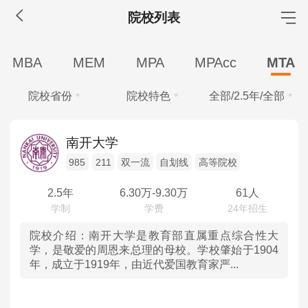
院校列表
MBA工商管理
MBA
MEM
MPA
MPAcc
MTA
院校库
考试报名
招生政策
学制学费
报名流程
院校省份
院校特色
全部/2.5年/全部
考试真题
报考经验
招生简章
学费
全部
全部
MEM工程管理
南开大学
全部
20-30万
10-20万
10万以下
985
211
双一流
自划线
高等院校
北京
985
院校库
考试报名
招生政策
学制学费
报名流程
学制
考试真题
报考经验
招生简章
2.5年
6.30
万-
9.30
万
61人
天津
211
全部
2年
2.5年
3年
MPA公共管理
河北
双一流
院校介绍：
南开大学是教育部直属重点综合性大
学习方式
学，是敬爱的周恩来总理的母校。学校肇始于1904
院校库
考试报名
招生政策
学制学费
报名流程
年，成立于1919年，由近代爱国教育家严...
全部
全日制
非全日制
山西
自划线
考试真题
报考经验
招生简章