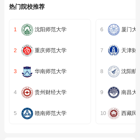
热门院校推荐
山东
河南
沈阳师范大学
厦门大
湖北
重庆师范大学
天津财
湖南
华南师范大学
沈阳航
广东
重庆
贵州财经大学
南昌大
四川
赣南师范大学
西藏民
陕西
内蒙古