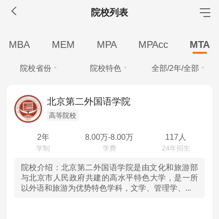
院校列表
MBA工商管理
MBA
MEM
MPA
MPAcc
MTA
院校库
考试报名
招生政策
学制学费
报名流程
院校省份
院校特色
全部/2年/全部
考试真题
报考经验
招生简章
学费
全部
全部
MEM工程管理
北京第二外国语学院
全部
20-30万
10-20万
10万以下
高等院校
北京
985
院校库
考试报名
招生政策
学制学费
报名流程
学制
考试真题
报考经验
招生简章
2年
8.00
万-
8.00
万
117人
天津
211
全部
2年
2.5年
3年
MPA公共管理
河北
双一流
院校介绍：
北京第二外国语学院是由文化和旅游部
学习方式
与北京市人民政府共建的高水平特色大学，是一所
院校库
考试报名
招生政策
学制学费
报名流程
以外语和旅游为优势特色学科，文学、管理学、...
全部
全日制
非全日制
山西
自划线
考试真题
报考经验
招生简章