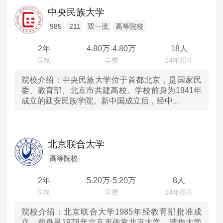
辽宁
高等院校
MPAcc会计专硕
中央民族大学
院校库
考试报名
招生政策
学制学费
报名流程
吉林
985
211
双一流
高等院校
考试真题
报考经验
招生简章
2年
4.80
万-
4.80
万
18人
黑龙江
MTA旅游管理
上海
院校介绍：
中央民族大学位于首都北京，是国家民
院校库
考试报名
招生政策
学制学费
报名流程
委、教育部、北京市共建高校。学校前身为1941年
成立的延安民族学院。新中国成立后，经中...
考试真题
报考经验
招生简章
江苏
浙江
北京联合大学
安徽
高等院校
2年
5.20
万-
5.20
万
8人
福建
江西
院校介绍：
北京联合大学1985年经教育部批准成
立，前身是1978年北京市依靠北京大学、清华大学