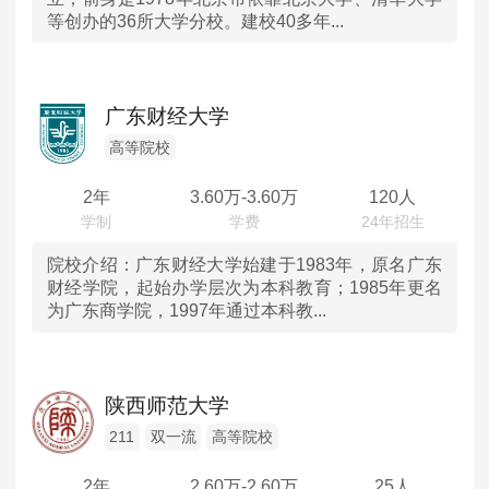
等创办的36所大学分校。建校40多年...
山东
河南
广东财经大学
湖北
高等院校
2年
3.60
万-
3.60
万
120人
湖南
广东
院校介绍：
广东财经大学始建于1983年，原名广东
财经学院，起始办学层次为本科教育；1985年更名
为广东商学院，1997年通过本科教...
重庆
四川
陕西师范大学
陕西
211
双一流
高等院校
内蒙古
2年
2.60
万-
2.60
万
25人