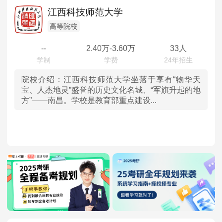
辽宁
MPAcc会计专硕
江西科技师范大学
院校库
考试报名
招生政策
学制学费
报名流程
吉林
高等院校
考试真题
报考经验
招生简章
--
2.40
万-
3.60
万
33人
黑龙江
MTA旅游管理
上海
院校介绍：
江西科技师范大学坐落于享有“物华天
院校库
考试报名
招生政策
学制学费
报名流程
宝、人杰地灵”盛誉的历史文化名城、“军旗升起的地
方”——南昌。学校是教育部重点建设...
考试真题
报考经验
招生简章
江苏
浙江
安徽
福建
江西