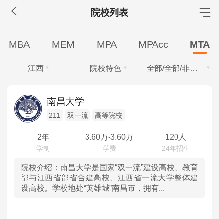
院校列表
MBA工商管理
MBA
MEM
MPA
MPAcc
MTA
院校库
考试报名
招生政策
学制学费
报名流程
江西
院校特色
全部/全部/非全日制
考试真题
报考经验
招生简章
学费
全部
全部
MEM工程管理
南昌大学
全部
10万以下
211
双一流
高等院校
北京
211
院校库
考试报名
招生政策
学制学费
报名流程
学制
考试真题
报考经验
招生简章
2年
3.60
万-
3.60
万
120人
天津
双一流
全部
2年
MPA公共管理
河北
高等院校
院校介绍：
南昌大学是国家“双一流”建设高校、教育
学习方式
部与江西省部省合建高校、江西省一流大学整体建
院校库
考试报名
招生政策
学制学费
报名流程
设高校。学校地处“英雄城”南昌市，拥有...
全部
全日制
非全日制
山西
考试真题
报考经验
招生简章