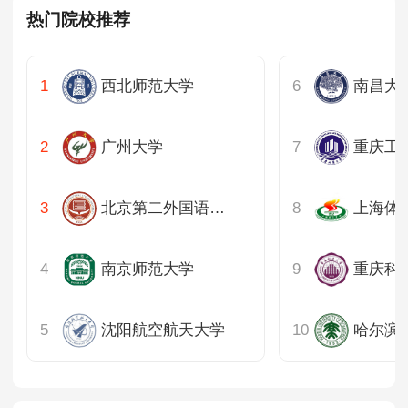
热门院校推荐
山东
河南
西北师范大学
南昌大
湖北
广州大学
重庆工
湖南
北京第二外国语学院
上海体
广东
重庆
南京师范大学
重庆科
四川
沈阳航空航天大学
哈尔滨
陕西
内蒙古