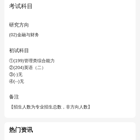
MPAcc会计专硕
考试科目
院校库
考试报名
招生政策
学制学费
报名流程
考试真题
报考经验
招生简章
研究方向
(02)金融与财务
MTA旅游管理
初试科目
院校库
考试报名
招生政策
学制学费
报名流程
①(199)管理类综合能力
考试真题
报考经验
招生简章
②(204)英语（二）
③(-)无
④(--)无
备注
【招生人数为专业招生总数，非方向人数】
热门资讯