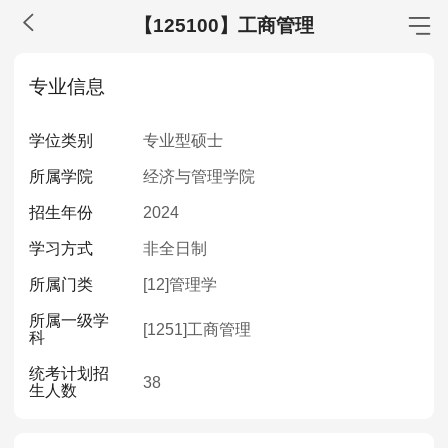
【125100】工商管理
MBA工商管理
专业信息
院校库
考试报名
招生政策
学制学费
报名流程
学位类别
专业型硕士
考试真题
报考经验
招生简章
所属学院
经济与管理学院
MEM工程管理
招生年份
2024
院校库
考试报名
招生政策
学制学费
报名流程
学习方式
非全日制
考试真题
报考经验
招生简章
所属门类
[12]
管理学
所属一级学
MPA公共管理
[1251]
工商管理
科
院校库
考试报名
招生政策
学制学费
报名流程
统考计划招
38
生人数
考试真题
报考经验
招生简章