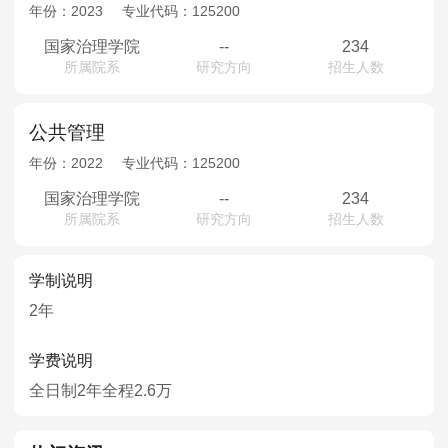
MPAcc会计专硕
年份：
2023
专业代码：
125200
院校库
考试报名
招生政策
学制学费
报名流程
国家治理学院
--
234
所属院系
研究方向
招生人数
考试真题
报考经验
招生简章
MTA旅游管理
公共管理
年份：
2022
专业代码：
125200
院校库
考试报名
招生政策
学制学费
报名流程
国家治理学院
--
234
考试真题
报考经验
招生简章
所属院系
研究方向
招生人数
学制说明
2年
学费说明
全日制2年全程2.6万