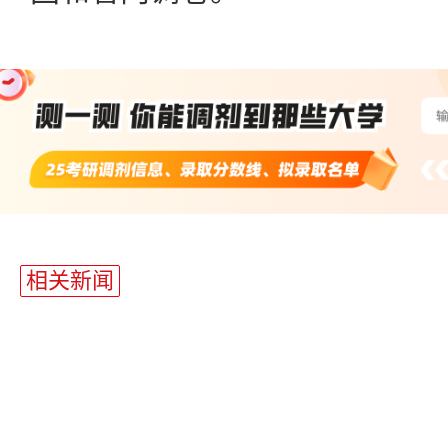
站
长
相关新闻
统
计