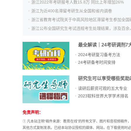
浙江2022年考研报考人数15.8万 同比上年增加26%
浙江为近400名滞留考研生从全国和省内调卷
浙江公布全国研究生考试违规考生处理结果，涉及百余
最全解读｜24考研调剂7
2024考研复习备考方法
24考研备考时间安排
研究生可以享受哪些奖助
读研后薪资可观的五大专业
2023软科世界大学学术排名
站
免责声明：
长
① 凡本站注明“稿件来源：教育在线”的所有文字、图片和音视频稿
统
其他方式复制发表。已经本站协议授权的媒体、网站，在下载使用时必
计