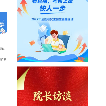
或以
如转载
校