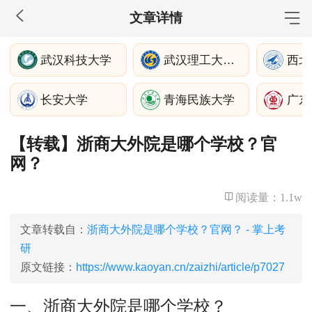
文章详情
MBA工商管理
武汉科技大学
武汉理工大学深圳
院校库
考试报名
招生政策
学制学费
报名流程
长安大学
青海民族大学
广东
考试真题
报考经验
招生简章
【转载】浙商大外院是哪个学校？官
MEM工程管理
网？
院校库
考试报名
招生政策
学制学费
报名流程
考试真题
报考经验
招生简章
阅读量：
1.1w
MPA公共管理
文章转载自：
浙商大外院是哪个学校？官网？ - 掌上考
研
院校库
考试报名
招生政策
学制学费
报名流程
原文链接：
https://www.kaoyan.cn/zaizhi/article/p7027
考试真题
报考经验
招生简章
一、浙商大外院是哪个学校？