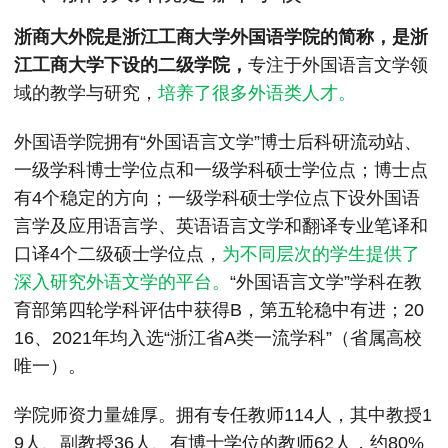
MPAcc会计专硕
浙商大外院是‌浙江工商大学外国语学院的简称，是浙
院校库
考试报名
招生政策
学制学费
报名流程
江工商大学下设的二级学院，
专注于外国语言文学领
考试真题
报考经验
招生简章
域的教学与研究，
培养了很多外语类人才。
MTA旅游管理
外国语学院拥有“外国语言文学”博士后科研流动站、
一级学科博士学位点和一级学科硕士学位点；博士点
院校库
考试报名
招生政策
学制学费
报名流程
有4个稳定的方向；一级学科硕士学位点下设外国语
考试真题
报考经验
招生简章
言学及应用语言学、英语语言文学和翻译专业笔译和
口译4个二级硕士学位点，
为不同层次的学生提供了
深入研究外语文学的平台。
“外国语言文学”学科在教
育部第四轮学科评估中获得B，第五轮稳中有进；20
16、2021年均入选“浙江省A类一流学科”（省属高校
唯一）。
学院师资力量雄厚。拥有专任教师114人，其中教授1
9人、副教授36人、有博士学位的教师62人，约80%