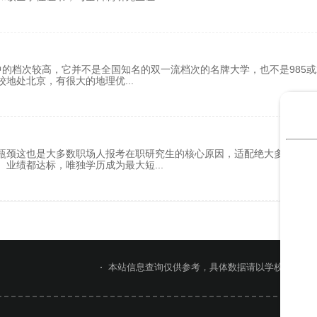
的档次较高，它并不是全国知名的双一流档次的名牌大学，也不是985或2
校地处北京，有很大的地理优
...
瓶颈这也是大多数职场人报考在职研究生的核心原因，适配绝大多数行业
、业绩都达标，唯独学历成为最大短
...
本站信息查询仅供参考，具体数据请以学校官网或