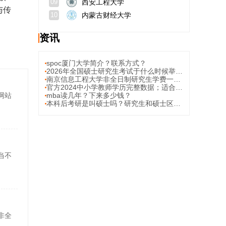
西安工程大学
09
与传
内蒙古财经大学
10
资讯
spoc厦门大学简介？联系方式？
2026年全国硕士研究生考试于什么时候举行？有多少考生？
南京信息工程大学非全日制研究生学费一年多少钱？学费数额高吗？
官方2024中小学教师学历完整数据；适合在岗教师的在职硕士提升渠道？
网站
mba读几年？下来多少钱？
本科后考研是叫硕士吗？研究生和硕士区别？
当不
非全