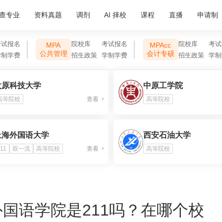
查专业
资料真题
调剂
AI 择校
课程
直播
申请制
考试报名
院校库
考试报名
院校库
考试
MPA
MPAcc
公共管理
会计专硕
学制学费
招生政策
学制学费
招生政策
学制
太原科技大学
中原工学院
高等院校
查看
高等院校
上海外国语大学
西安石油大学
11
双一流
高等院校
查看
高等院校
国语学院是211吗？在哪个校