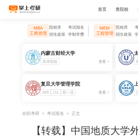
首页
查院校
院校库
考试报名
院校库
MBA
MEM
工商管理
工程管理
招生政策
学制学费
招生政策
内蒙古财经大学
高等院校
查看
复旦大学管理学院
985
211
双一流
查看
2
在职考研
考试报名
正文
【转载】
中国地质大学外