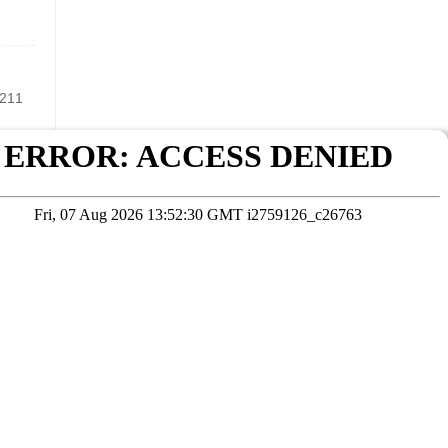
11
的晋
在线咨询
考试院公布为准
本站数据未经授权严禁转载，违者将依法追究责任