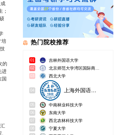
校成
生；
硕
学
才培
热门院校推荐
科技
吉林外国语大学
01
次的
北京师范大学湾区国际商学院
02
先进
西北大学
03
在国
上海外国语大学
04
中南林业科技大学
05
东南大学
06
西北农林科技大学
07
里汇
宁夏大学
08
院、