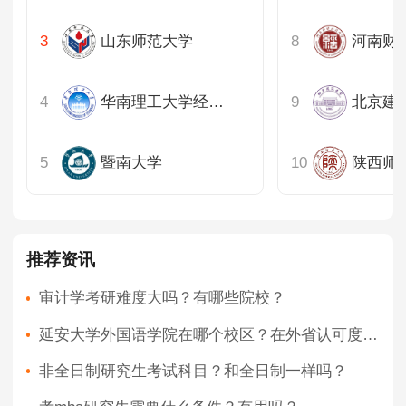
山东师范大学
广西
贵州
华南理工大学经济与金融学院
北京建
云南
暨南大学
陕西师
甘肃
青海
推荐资讯
宁夏
审计学考研难度大吗？有哪些院校？
新疆
延安大学外国语学院在哪个校区？在外省认可度高吗？
非全日制研究生考试科目？和全日制一样吗？
香港