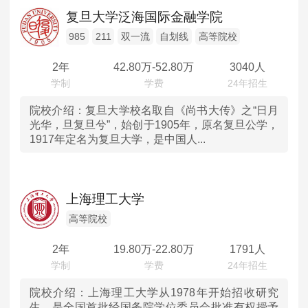
辽宁
高等院校
MPAcc会计专硕
复旦大学泛海国际金融学院
院校库
考试报名
招生政策
学制学费
报名流程
吉林
985
211
双一流
自划线
高等院校
考试真题
报考经验
招生简章
2年
42.80
万-
52.80
万
3040人
黑龙江
MTA旅游管理
上海
院校介绍：
复旦大学校名取自《尚书大传》之“日月
院校库
考试报名
招生政策
学制学费
报名流程
光华，旦复旦兮”，始创于1905年，原名复旦公学，
1917年定名为复旦大学，是中国人...
考试真题
报考经验
招生简章
江苏
浙江
上海理工大学
安徽
高等院校
2年
19.80
万-
22.80
万
1791人
福建
江西
院校介绍：
上海理工大学从1978年开始招收研究
生，是全国首批经国务院学位委员会批准有权授予