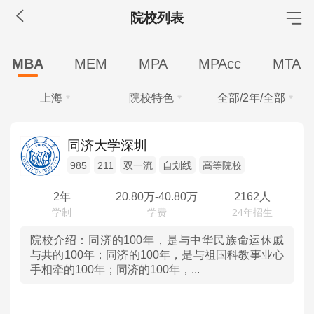
院校列表
MBA工商管理
MBA
MEM
MPA
MPAcc
MTA
院校库
考试报名
招生政策
学制学费
报名流程
上海
院校特色
全部/2年/全部
考试真题
报考经验
招生简章
学费
全部
全部
MEM工程管理
同济大学深圳
全部
40万以上
30-40万
20-30万
985
211
双一流
自划线
高等院校
北京
985
院校库
考试报名
招生政策
学制学费
报名流程
10-20万
10万以下
考试真题
报考经验
招生简章
2年
20.80
万-
40.80
万
2162人
天津
211
学制
MPA公共管理
河北
双一流
院校介绍：
同济的100年，是与中华民族命运休戚
全部
2年
2.5年
与共的100年；同济的100年，是与祖国科教事业心
院校库
考试报名
招生政策
学制学费
报名流程
手相牵的100年；同济的100年，...
学习方式
山西
自划线
考试真题
报考经验
招生简章
全部
全日制
非全日制