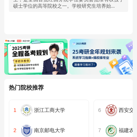
硕士学位的高等院校之一。学校研究生培养始...
山东
河南
湖北
湖南
广东
热门院校推荐
重庆
四川
浙江工商大学
西安交
陕西
南京邮电大学
福建农
内蒙古