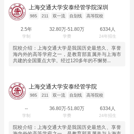
辽宁
高等院校
MPAcc会计专硕
上海交通大学安泰经管学院深圳
院校库
考试报名
招生政策
学制学费
报名流程
吉林
985
211
双一流
自划线
高等院校
考试真题
报考经验
招生简章
2.5年
32.80
万-
51.80
万
6334人
黑龙江
MTA旅游管理
上海
院校介绍：
上海交通大学是我国历史最悠久、享誉
院校库
考试报名
招生政策
学制学费
报名流程
海内外的高等学府之一，是教育部直属并与上海市
共建的全国重点大学。经过120多年的不懈努...
考试真题
报考经验
招生简章
江苏
浙江
上海交通大学安泰经管学院
安徽
985
211
双一流
自划线
高等院校
--
36.80
万-
51.80
万
6334人
福建
江西
院校介绍：
上海交通大学是我国历史最悠久、享誉
海内外的高等学府之一，是教育部直属并与上海市