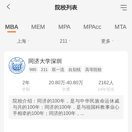
院校列表
MBA工商管理
MBA
MEM
MPA
MPAcc
MTA
院校库
考试报名
招生政策
学制学费
报名流程
上海
211
更多
考试真题
报考经验
招生简章
学费
全部
全部
MEM工程管理
同济大学深圳
全部
40万以上
30-40万
20-30万
985
211
双一流
自划线
高等院校
北京
985
院校库
考试报名
招生政策
学制学费
报名流程
10万以下
考试真题
报考经验
招生简章
2年
20.80
万-
40.80
万
2162人
天津
211
学制
MPA公共管理
河北
双一流
院校介绍：
同济的100年，是与中华民族命运休戚
全部
2年
2.5年
与共的100年；同济的100年，是与祖国科教事业心
院校库
考试报名
招生政策
学制学费
报名流程
手相牵的100年；同济的100年，...
学习方式
山西
自划线
考试真题
报考经验
招生简章
全部
全日制
非全日制