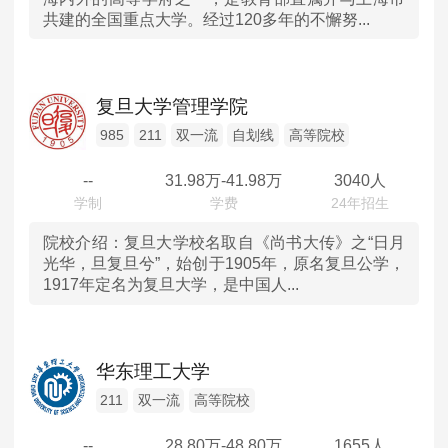
共建的全国重点大学。经过120多年的不懈努...
山东
河南
复旦大学管理学院
湖北
985
211
双一流
自划线
高等院校
--
31.98
万-
41.98
万
3040人
湖南
广东
院校介绍：
复旦大学校名取自《尚书大传》之“日月
光华，旦复旦兮”，始创于1905年，原名复旦公学，
1917年定名为复旦大学，是中国人...
重庆
四川
华东理工大学
陕西
211
双一流
高等院校
内蒙古
--
28.80
万-
48.80
万
1655人