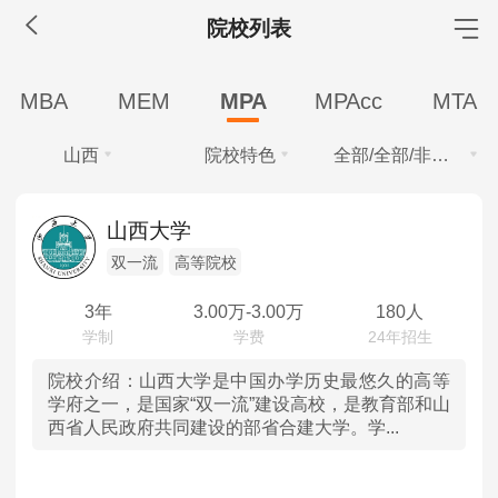
院校列表
MBA工商管理
MBA
MEM
MPA
MPAcc
MTA
院校库
考试报名
招生政策
学制学费
报名流程
山西
院校特色
全部/全部/非全日制
考试真题
报考经验
招生简章
学费
全部
全部
MEM工程管理
山西大学
全部
10万以下
双一流
高等院校
北京
211
院校库
考试报名
招生政策
学制学费
报名流程
学制
考试真题
报考经验
招生简章
3年
3.00
万-
3.00
万
180人
天津
双一流
全部
2年
3年
MPA公共管理
河北
高等院校
院校介绍：
山西大学是中国办学历史最悠久的高等
学习方式
学府之一，是国家“双一流”建设高校，是教育部和山
院校库
考试报名
招生政策
学制学费
报名流程
西省人民政府共同建设的部省合建大学。学...
全部
全日制
非全日制
山西
考试真题
报考经验
招生简章