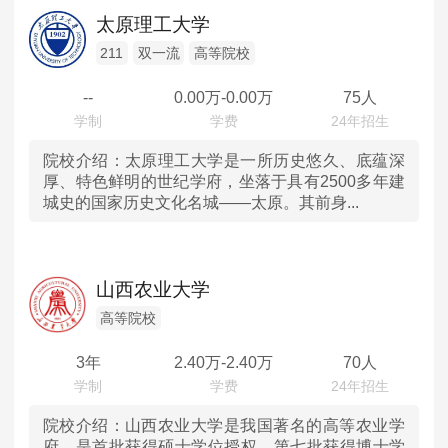
辽宁
MPAcc会计专硕
太原理工大学
院校库
考试报名
招生政策
学制学费
报名流程
吉林
211
双一流
高等院校
考试真题
报考经验
招生简章
--
0.00
万-
0.00
万
75人
黑龙江
MTA旅游管理
上海
院校介绍：
太原理工大学是一所历史悠久、底蕴深
院校库
考试报名
招生政策
学制学费
报名流程
厚、特色鲜明的世纪学府，坐落于具有2500多年建
城史的国家历史文化名城——太原。其前身...
考试真题
报考经验
招生简章
江苏
浙江
山西农业大学
安徽
高等院校
3年
2.40
万-
2.40
万
70人
福建
江西
院校介绍：
山西农业大学是我国著名的高等农业学
府，是首批获得硕士学位授权、第七批获得博士学