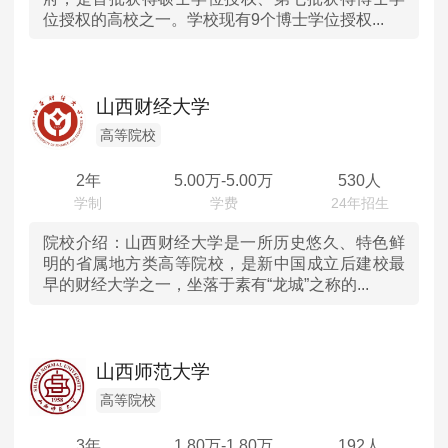
位授权的高校之一。学校现有9个博士学位授权...
山东
河南
山西财经大学
湖北
高等院校
2年
5.00
万-
5.00
万
530人
湖南
广东
院校介绍：
山西财经大学是一所历史悠久、特色鲜
明的省属地方类高等院校，是新中国成立后建校最
早的财经大学之一，坐落于素有“龙城”之称的...
重庆
四川
山西师范大学
陕西
高等院校
内蒙古
3年
1.80
万-
1.80
万
192人