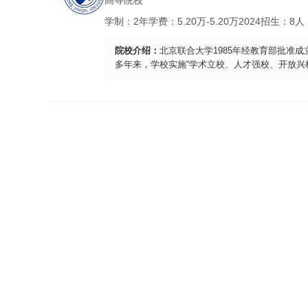
高等院校
学制：
2年
学费：
5.20
万-
5.20
万
2024
招生：
8人
院校介绍：
北京联合大学1985年经教育部批准成
多年来，学校实施“学术立校、人才强校、开放兴