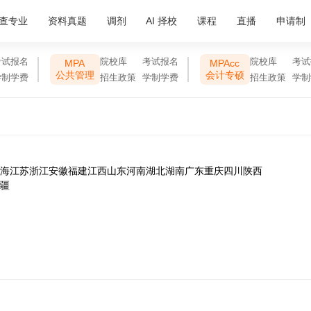
查专业
资料真题
调剂
AI 择校
课程
直播
申请制
考试报名
院校库
考试报名
院校库
考试
MPA
MPAcc
公共管理
会计专硕
学制学费
招生政策
学制学费
招生政策
学制
海
江苏
浙江
安徽
福建
江西
山东
河南
湖北
湖南
广东
重庆
四川
陕西
疆