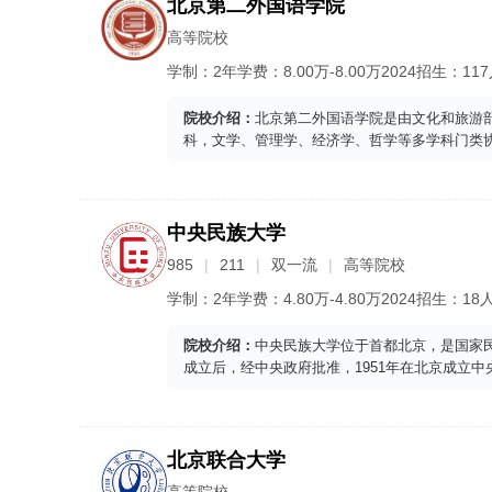
北京第二外国语学院
高等院校
学制：
2年
学费：
8.00
万-
8.00
万
2024
招生：
11
院校介绍：
北京第二外国语学院是由文化和旅游
科，文学、管理学、经济学、哲学等多学科门类
中央民族大学
985
211
双一流
高等院校
学制：
2年
学费：
4.80
万-
4.80
万
2024
招生：
18
院校介绍：
中央民族大学位于首都北京，是国家民
成立后，经中央政府批准，1951年在北京成立中央
北京联合大学