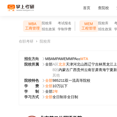
首页
查院校
院校库
考试报名
院校库
MBA
MEM
工商管理
工程管理
招生政策
学制学费
招生政策
在职考研
院校库
招生方向
MBA
MPA
MEM
MPAcc
MTA
院校所属
全部
A区
北京
天津
河北
山西
辽宁
吉林
黑龙江
上
B区
内蒙古
广西
贵州
云南
甘肃
青海
宁夏
新
其他
院校特色
全部
985
211
双一流
高等院校
学费
全部
10万以下
学制
全部
2年
学习方式
全部
全日制
非全日制