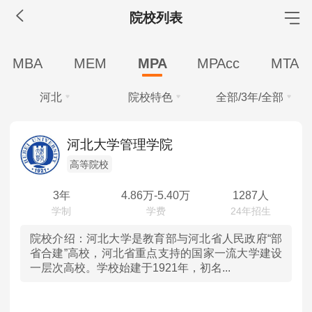
院校列表
MBA工商管理
MBA
MEM
MPA
MPAcc
MTA
院校库
考试报名
招生政策
学制学费
报名流程
河北
院校特色
全部/3年/全部
考试真题
报考经验
招生简章
学费
全部
全部
MEM工程管理
河北大学管理学院
全部
10万以下
高等院校
北京
高等院校
院校库
考试报名
招生政策
学制学费
报名流程
学制
考试真题
报考经验
招生简章
3年
4.86
万-
5.40
万
1287人
天津
全部
2.5年
3年
MPA公共管理
河北
院校介绍：
河北大学是教育部与河北省人民政府“部
学习方式
省合建”高校，河北省重点支持的国家一流大学建设
院校库
考试报名
招生政策
学制学费
报名流程
一层次高校。学校始建于1921年，初名...
全部
全日制
非全日制
山西
考试真题
报考经验
招生简章