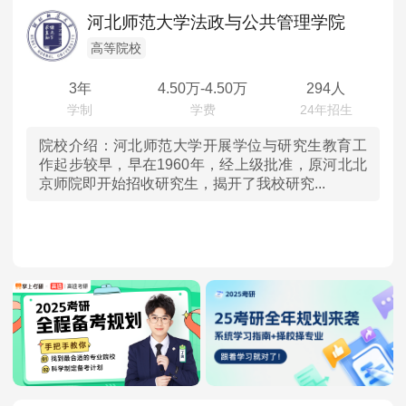
辽宁
MPAcc会计专硕
河北师范大学法政与公共管理学院
院校库
考试报名
招生政策
学制学费
报名流程
吉林
高等院校
考试真题
报考经验
招生简章
3年
4.50
万-
4.50
万
294人
黑龙江
MTA旅游管理
上海
院校介绍：
河北师范大学开展学位与研究生教育工
院校库
考试报名
招生政策
学制学费
报名流程
作起步较早，早在1960年，经上级批准，原河北北
京师院即开始招收研究生，揭开了我校研究...
考试真题
报考经验
招生简章
江苏
浙江
安徽
福建
江西