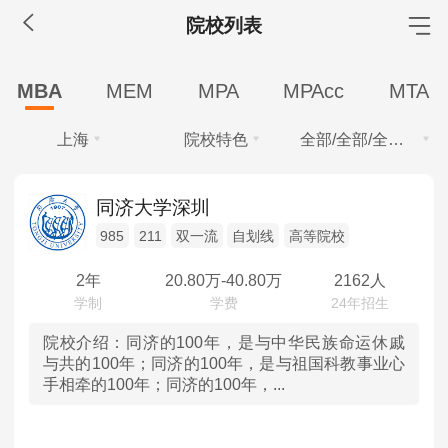
院校列表
MBA工商管理
MBA
MEM
MPA
MPAcc
MTA
院校库
考试报名
招生政策
学制学费
报名流程
上海
院校特色
全部/全部/全日制
考试真题
报考经验
招生简章
学费
全部
全部
MEM工程管理
同济大学深圳
全部
40万以上
30-40万
20-30万
985
211
双一流
自划线
高等院校
北京
985
院校库
考试报名
招生政策
学制学费
报名流程
10-20万
10万以下
考试真题
报考经验
招生简章
2年
20.80
万-
40.80
万
2162人
天津
211
学制
MPA公共管理
河北
双一流
院校介绍：
同济的100年，是与中华民族命运休戚
全部
2年
2.5年
与共的100年；同济的100年，是与祖国科教事业心
院校库
考试报名
招生政策
学制学费
报名流程
手相牵的100年；同济的100年，...
学习方式
山西
自划线
考试真题
报考经验
招生简章
全部
全日制
非全日制