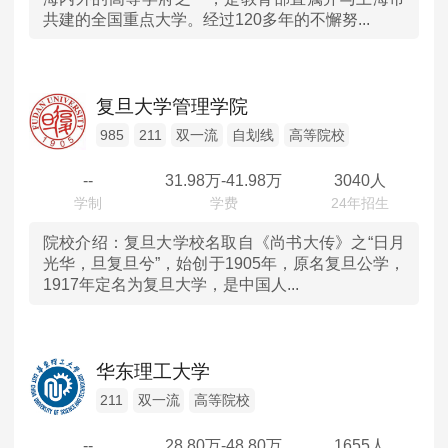
共建的全国重点大学。经过120多年的不懈努...
山东
河南
复旦大学管理学院
湖北
985
211
双一流
自划线
高等院校
--
31.98
万-
41.98
万
3040人
湖南
广东
院校介绍：
复旦大学校名取自《尚书大传》之“日月
光华，旦复旦兮”，始创于1905年，原名复旦公学，
1917年定名为复旦大学，是中国人...
重庆
四川
华东理工大学
陕西
211
双一流
高等院校
内蒙古
--
28.80
万-
48.80
万
1655人