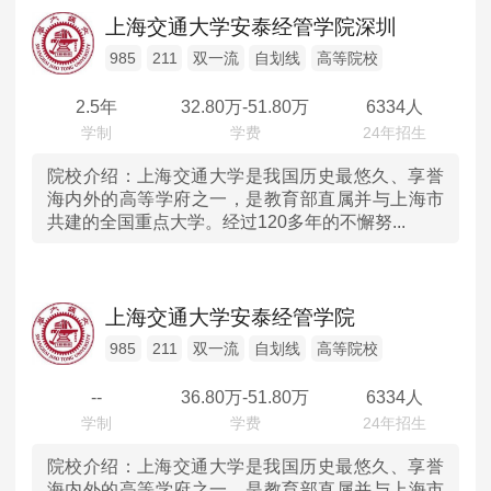
辽宁
高等院校
MPAcc会计专硕
上海交通大学安泰经管学院深圳
院校库
考试报名
招生政策
学制学费
报名流程
吉林
985
211
双一流
自划线
高等院校
考试真题
报考经验
招生简章
2.5年
32.80
万-
51.80
万
6334人
黑龙江
MTA旅游管理
上海
院校介绍：
上海交通大学是我国历史最悠久、享誉
院校库
考试报名
招生政策
学制学费
报名流程
海内外的高等学府之一，是教育部直属并与上海市
共建的全国重点大学。经过120多年的不懈努...
考试真题
报考经验
招生简章
江苏
浙江
上海交通大学安泰经管学院
安徽
985
211
双一流
自划线
高等院校
--
36.80
万-
51.80
万
6334人
福建
江西
院校介绍：
上海交通大学是我国历史最悠久、享誉
海内外的高等学府之一，是教育部直属并与上海市