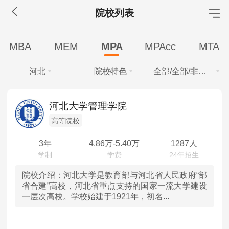
院校列表
MBA工商管理
MBA
MEM
MPA
MPAcc
MTA
院校库
考试报名
招生政策
学制学费
报名流程
河北
院校特色
全部/全部/非全日制
考试真题
报考经验
招生简章
学费
全部
全部
MEM工程管理
河北大学管理学院
全部
10万以下
高等院校
北京
高等院校
院校库
考试报名
招生政策
学制学费
报名流程
学制
考试真题
报考经验
招生简章
3年
4.86
万-
5.40
万
1287人
天津
全部
2.5年
3年
MPA公共管理
河北
院校介绍：
河北大学是教育部与河北省人民政府“部
学习方式
省合建”高校，河北省重点支持的国家一流大学建设
院校库
考试报名
招生政策
学制学费
报名流程
一层次高校。学校始建于1921年，初名...
全部
全日制
非全日制
山西
考试真题
报考经验
招生简章