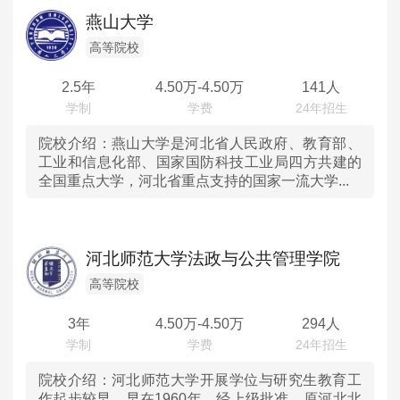
辽宁
MPAcc会计专硕
燕山大学
院校库
考试报名
招生政策
学制学费
报名流程
吉林
高等院校
考试真题
报考经验
招生简章
2.5年
4.50
万-
4.50
万
141人
黑龙江
MTA旅游管理
上海
院校介绍：
燕山大学是河北省人民政府、教育部、
院校库
考试报名
招生政策
学制学费
报名流程
工业和信息化部、国家国防科技工业局四方共建的
全国重点大学，河北省重点支持的国家一流大学...
考试真题
报考经验
招生简章
江苏
浙江
河北师范大学法政与公共管理学院
安徽
高等院校
3年
4.50
万-
4.50
万
294人
福建
江西
院校介绍：
河北师范大学开展学位与研究生教育工
作起步较早，早在1960年，经上级批准，原河北北